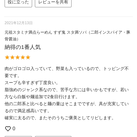
役に立った
レビューを共有
2021年12月13日
元祖スタミナ満点らーめん すず鬼 スタ満ソバ（二郎インスパイア・豚
骨醤油）
納得の1番人気
肉がゴロゴロ入っていて、野菜も入っているので、トッピング不
要です。
スープも辛すぎず丁度良い。
脂強めのジャンク系なので、苦手な方には辛いかもですが、若い
方なら白飯や麺追加で2食目行けます。
他の二郎系と比べると麺の量はそこまでですが、具が充実してい
るので満足感高いです。
確実に太るので、またそのうちご褒美としてリピします。
0