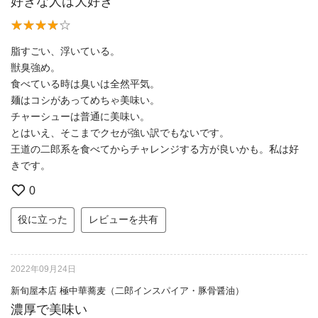
好きな人は大好き
脂すごい、浮いている。
獣臭強め。
食べている時は臭いは全然平気。
麺はコシがあってめちゃ美味い。
チャーシューは普通に美味い。
とはいえ、そこまでクセが強い訳でもないです。
王道の二郎系を食べてからチャレンジする方が良いかも。私は好
きです。
0
役に立った
レビューを共有
2022年09月24日
新旬屋本店 極中華蕎麦（二郎インスパイア・豚骨醤油）
濃厚で美味い