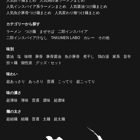
人気担々麺まとめ
人気鶏白湯ラーメンまとめ
人気インスパイア系ラーメンまとめ
人気醤油つけ麺まとめ
人気魚介豚骨つけ麺まとめ
人気変わり種つけ麺まとめ
カテゴリーから探す
ラーメン
つけ麺
まぜそば
二郎インスパイア
二郎インスパイア汁なし
TAKUMEN LABO
カレー
その他
味別
醤油
塩
味噌
豚骨
豚骨醤油
魚介豚骨
煮干し
鶏白湯
家系
旨辛
担々麺
個性派
グッズ・セット
味わい
超あっさり
あっさり
普通
こってり
超こってり
味の濃さ
超薄味
薄味
普通
濃味
超濃味
麺の太さ
超細麺
細麺
普通
太麺
超太麺