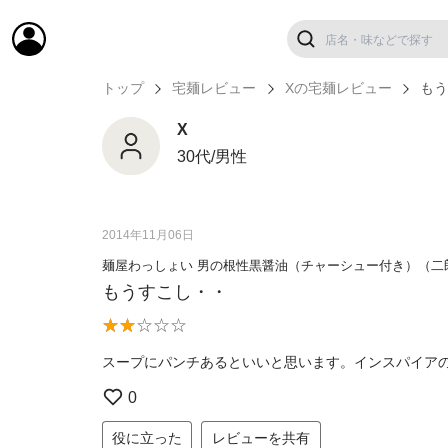
トップ
宅麺レビュー
Xの宅麺レビュー
も
X
30代/男性
2014年11月06日
麺屋わっしょい 男の根性黒醤油（チャーシュー付き）（二
もうすこし・・
スープにパンチあるといいと思います。インスパイア
0
役に立った
レビューを共有