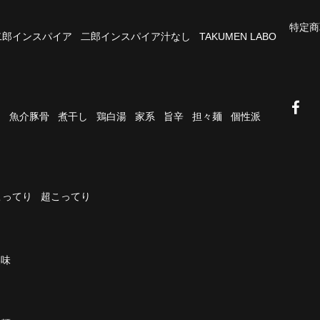
特定商
二郎インスパイア
二郎インスパイア汁なし
TAKUMEN LABO
油
魚介豚骨
煮干し
鶏白湯
家系
旨辛
担々麺
個性派
こってり
超こってり
濃味