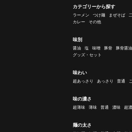
カテゴリーから探す
ラーメン
つけ麺
まぜそば
カレー
その他
味別
醤油
塩
味噌
豚骨
豚骨醤
グッズ・セット
味わい
超あっさり
あっさり
普通
味の濃さ
超薄味
薄味
普通
濃味
超
麺の太さ