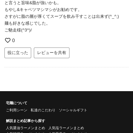
と言うと旨味&脂が強いかも。
もやし&キャベツマシマシがお勧めです。
さすがに脂の層が厚くてスープを飲み干すことは出来ず(^_^;)
麺も好きな感じでした。
ご馳走様(^3^)/
0
役に立った
レビューを共有
宅麺について
ご利用シーン
私達のこだわり
ソーシャルギフト
解説まとめ記事から探す
人気醤油ラーメンまとめ
人気塩ラーメンまとめ