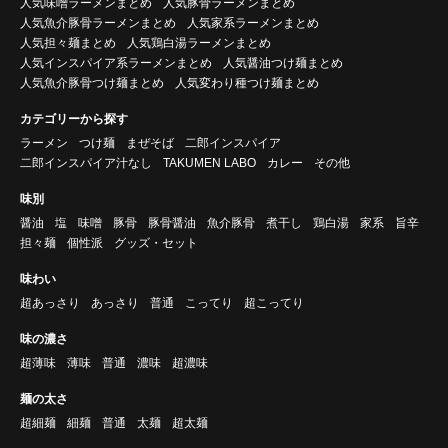
人気味噌ラーメンまとめ
人気豚骨ラーメンまとめ
人気魚介豚骨ラーメンまとめ
人気家系ラーメンまとめ
人気担々麺まとめ
人気鶏白湯ラーメンまとめ
人気インスパイア系ラーメンまとめ
人気醤油つけ麺まとめ
人気魚介豚骨つけ麺まとめ
人気変わり種つけ麺まとめ
カテゴリーから探す
ラーメン
つけ麺
まぜそば
二郎インスパイア
二郎インスパイア汁なし
TAKUMEN LABO
カレー
その他
味別
醤油
塩
味噌
豚骨
豚骨醤油
魚介豚骨
煮干し
鶏白湯
家系
旨辛
担々麺
個性派
グッズ・セット
味わい
超あっさり
あっさり
普通
こってり
超こってり
味の濃さ
超薄味
薄味
普通
濃味
超濃味
麺の太さ
超細麺
細麺
普通
太麺
超太麺