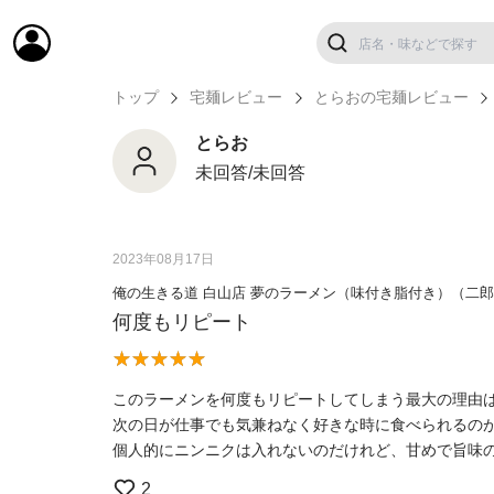
トップ
宅麺レビュー
とらおの宅麺レビュー
とらお
未回答/未回答
2023年08月17日
俺の生きる道 白山店 夢のラーメン（味付き脂付き）（二
何度もリピート
このラーメンを何度もリピートしてしまう最大の理由
次の日が仕事でも気兼ねなく好きな時に食べられるの
個人的にニンニクは入れないのだけれど、甘めで旨味
2