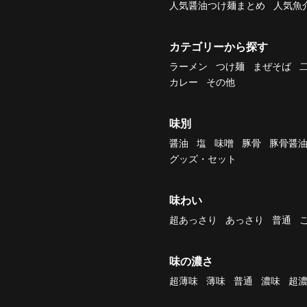
人気醤油つけ麺まとめ
人気魚
カテゴリーから探す
ラーメン
つけ麺
まぜそば
カレー
その他
味別
醤油
塩
味噌
豚骨
豚骨醤
グッズ・セット
味わい
超あっさり
あっさり
普通
味の濃さ
超薄味
薄味
普通
濃味
超