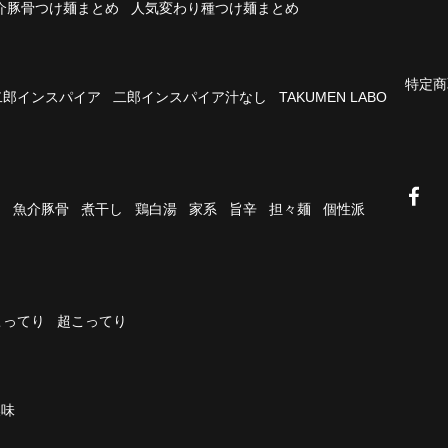
介豚骨つけ麺まとめ
人気変わり種つけ麺まとめ
特定商
二郎インスパイア
二郎インスパイア汁なし
TAKUMEN LABO
油
魚介豚骨
煮干し
鶏白湯
家系
旨辛
担々麺
個性派
こってり
超こってり
濃味