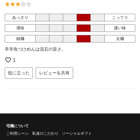
あっさり
こってり
薄味
濃い味
細麺
太麺
辛辛魚つけめんは流石の旨さ。
1
役に立った
レビューを共有
宅麺について
ご利用シーン
私達のこだわり
ソーシャルギフト