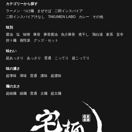
カテゴリーから探す
ラーメン
つけ麺
まぜそば
二郎インスパイア
二郎インスパイア汁なし
TAKUMEN LABO
カレー
その他
味別
醤油
塩
味噌
豚骨
豚骨醤油
魚介豚骨
煮干し
鶏白湯
家系
旨辛
担々麺
個性派
グッズ・セット
味わい
超あっさり
あっさり
普通
こってり
超こってり
味の濃さ
超薄味
薄味
普通
濃味
超濃味
麺の太さ
超細麺
細麺
普通
太麺
超太麺