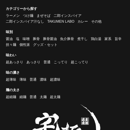
カテゴリーから探す
ラーメン
つけ麺
まぜそば
二郎インスパイア
二郎インスパイア汁なし
TAKUMEN LABO
カレー
その他
味別
醤油
塩
味噌
豚骨
豚骨醤油
魚介豚骨
煮干し
鶏白湯
家系
旨辛
担々麺
個性派
グッズ・セット
味わい
超あっさり
あっさり
普通
こってり
超こってり
味の濃さ
超薄味
薄味
普通
濃味
超濃味
麺の太さ
超細麺
細麺
普通
太麺
超太麺