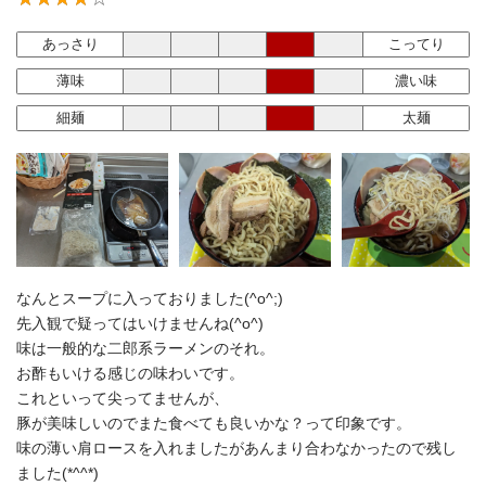
あっさり
こってり
薄味
濃い味
細麺
太麺
なんとスープに入っておりました(^o^;)
先入観で疑ってはいけませんね(^o^)
味は一般的な二郎系ラーメンのそれ。
お酢もいける感じの味わいです。
これといって尖ってませんが、
豚が美味しいのでまた食べても良いかな？って印象です。
味の薄い肩ロースを入れましたがあんまり合わなかったので残し
ました(*^^*)