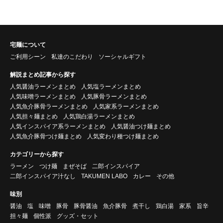
宅麺について
ご利用シーン
私達のこだわり
ソーシャルギフト
解説まとめ記事から探す
人気醤油ラーメンまとめ
人気塩ラーメンまとめ
人気味噌ラーメンまとめ
人気豚骨ラーメンまとめ
人気魚介豚骨ラーメンまとめ
人気家系ラーメンまとめ
人気担々麺まとめ
人気鶏白湯ラーメンまとめ
人気インスパイア系ラーメンまとめ
人気醤油つけ麺まとめ
人気魚介豚骨つけ麺まとめ
人気変わり種つけ麺まとめ
カテゴリーから探す
ラーメン
つけ麺
まぜそば
二郎インスパイア
二郎インスパイア汁なし
TAKUMEN LABO
カレー
その他
味別
醤油
塩
味噌
豚骨
豚骨醤油
魚介豚骨
煮干し
鶏白湯
家系
旨辛
担々麺
個性派
グッズ・セット