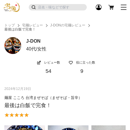
トップ
宅麺レビュー
J-DONの宅麺レビュー
最後は白飯で完食！
J-DON
40代/女性
レビュー数
役に立った数
54
9
2024年12月19日
麺屋 こころ 台湾まぜそば（まぜそば・旨辛）
最後は白飯で完食！