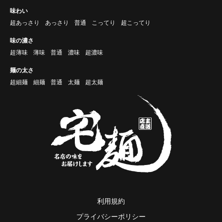
味わい
超あっさり
あっさり
普通
こってり
超こってり
味の濃さ
超薄味
薄味
普通
濃味
超濃味
麺の太さ
超細麺
細麺
普通
太麺
超太麺
利用規約
プライバシーポリシー