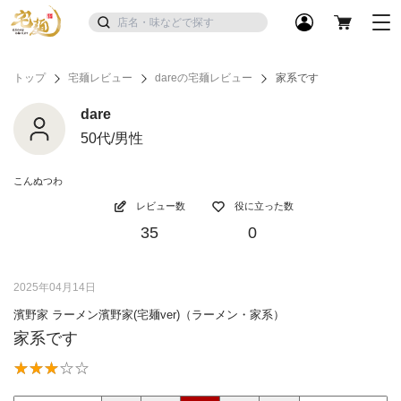
トップ
宅麺レビュー
dareの宅麺レビュー
家系です
dare
50代/男性
こんぬつわ
レビュー数
役に立った数
35
0
2025年04月14日
濱野家 ラーメン濱野家(宅麺ver)（ラーメン・家系）
家系です