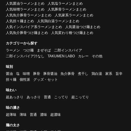
人気醤油ラーメンまとめ
人気塩ラーメンまとめ
人気味噌ラーメンまとめ
人気豚骨ラーメンまとめ
人気魚介豚骨ラーメンまとめ
人気家系ラーメンまとめ
人気担々麺まとめ
人気鶏白湯ラーメンまとめ
人気インスパイア系ラーメンまとめ
人気醤油つけ麺まとめ
人気魚介豚骨つけ麺まとめ
人気変わり種つけ麺まとめ
カテゴリーから探す
ラーメン
つけ麺
まぜそば
二郎インスパイア
二郎インスパイア汁なし
TAKUMEN LABO
カレー
その他
味別
醤油
塩
味噌
豚骨
豚骨醤油
魚介豚骨
煮干し
鶏白湯
家系
旨辛
担々麺
個性派
グッズ・セット
味わい
超あっさり
あっさり
普通
こってり
超こってり
味の濃さ
超薄味
薄味
普通
濃味
超濃味
麺の太さ