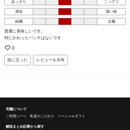
あっさり
こってり
薄味
濃い味
細麺
太麺
普通に美味しいです。
特にかわったパンチはないです
0
役に立った
レビューを共有
宅麺について
ご利用シーン
私達のこだわり
ソーシャルギフト
解説まとめ記事から探す