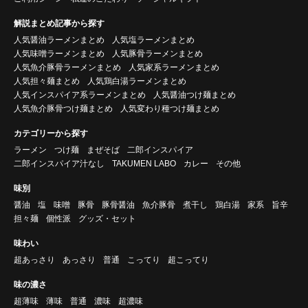
解説まとめ記事から探す
人気醤油ラーメンまとめ
人気塩ラーメンまとめ
人気味噌ラーメンまとめ
人気豚骨ラーメンまとめ
人気魚介豚骨ラーメンまとめ
人気家系ラーメンまとめ
人気担々麺まとめ
人気鶏白湯ラーメンまとめ
人気インスパイア系ラーメンまとめ
人気醤油つけ麺まとめ
人気魚介豚骨つけ麺まとめ
人気変わり種つけ麺まとめ
カテゴリーから探す
ラーメン
つけ麺
まぜそば
二郎インスパイア
二郎インスパイア汁なし
TAKUMEN LABO
カレー
その他
味別
醤油
塩
味噌
豚骨
豚骨醤油
魚介豚骨
煮干し
鶏白湯
家系
旨辛
担々麺
個性派
グッズ・セット
味わい
超あっさり
あっさり
普通
こってり
超こってり
味の濃さ
超薄味
薄味
普通
濃味
超濃味