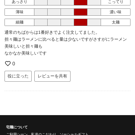
あっさり
こってり
薄味
濃い味
細麺
太麺
通常のちばからは1番好きでよく注文してました。
担々麺はラーメンに比べると量は少ないですがさすがにラーメン
美味しいと担々麺も
なかなか美味しいです
0
役に立った
レビューを共有
宅麺について
ご利用シーン
私達のこだわり
ソーシャルギフト