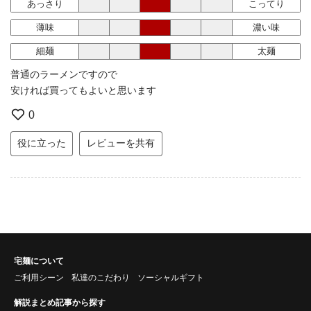
あっさり
こってり
薄味
濃い味
細麺
太麺
普通のラーメンですので
安ければ買ってもよいと思います
0
役に立った
レビューを共有
宅麺について
ご利用シーン
私達のこだわり
ソーシャルギフト
解説まとめ記事から探す