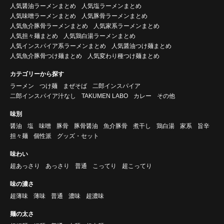
人気醤油ラーメンまとめ
人気塩ラーメンまとめ
人気味噌ラーメンまとめ
人気豚骨ラーメンまとめ
人気魚介豚骨ラーメンまとめ
人気家系ラーメンまとめ
人気担々麺まとめ
人気鶏白湯ラーメンまとめ
人気インスパイア系ラーメンまとめ
人気醤油つけ麺まとめ
人気魚介豚骨つけ麺まとめ
人気変わり種つけ麺まとめ
カテゴリーから探す
ラーメン
つけ麺
まぜそば
二郎インスパイア
二郎インスパイア汁なし
TAKUMEN LABO
カレー
その他
味別
醤油
塩
味噌
豚骨
豚骨醤油
魚介豚骨
煮干し
鶏白湯
家系
旨辛
担々麺
個性派
グッズ・セット
味わい
超あっさり
あっさり
普通
こってり
超こってり
味の濃さ
超薄味
薄味
普通
濃味
超濃味
麺の太さ