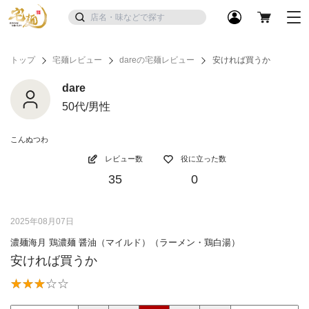
トップ
宅麺レビュー
dareの宅麺レビュー
安ければ買うか
dare
50代/男性
こんぬつわ
レビュー数
役に立った数
35
0
2025年08月07日
濃麺海月 鶏濃麺 醤油（マイルド）（ラーメン・鶏白湯）
安ければ買うか