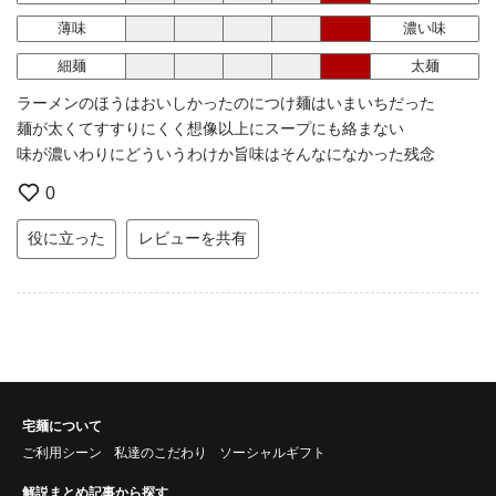
薄味
濃い味
細麺
太麺
ラーメンのほうはおいしかったのにつけ麺はいまいちだった
麺が太くてすすりにくく想像以上にスープにも絡まない
味が濃いわりにどういうわけか旨味はそんなになかった残念
0
役に立った
レビューを共有
宅麺について
ご利用シーン
私達のこだわり
ソーシャルギフト
解説まとめ記事から探す