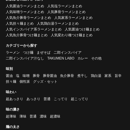
人気醤油ラーメンまとめ
人気塩ラーメンまとめ
人気味噌ラーメンまとめ
人気豚骨ラーメンまとめ
人気魚介豚骨ラーメンまとめ
人気家系ラーメンまとめ
人気担々麺まとめ
人気鶏白湯ラーメンまとめ
人気インスパイア系ラーメンまとめ
人気醤油つけ麺まとめ
人気魚介豚骨つけ麺まとめ
人気変わり種つけ麺まとめ
カテゴリーから探す
ラーメン
つけ麺
まぜそば
二郎インスパイア
二郎インスパイア汁なし
TAKUMEN LABO
カレー
その他
味別
醤油
塩
味噌
豚骨
豚骨醤油
魚介豚骨
煮干し
鶏白湯
家系
旨辛
担々麺
個性派
グッズ・セット
味わい
超あっさり
あっさり
普通
こってり
超こってり
味の濃さ
超薄味
薄味
普通
濃味
超濃味
麺の太さ