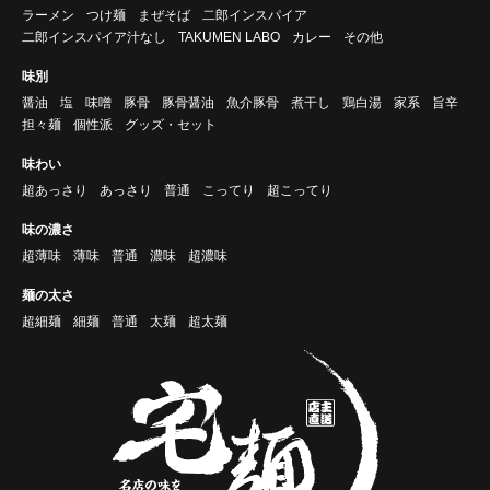
ラーメン
つけ麺
まぜそば
二郎インスパイア
二郎インスパイア汁なし
TAKUMEN LABO
カレー
その他
味別
醤油
塩
味噌
豚骨
豚骨醤油
魚介豚骨
煮干し
鶏白湯
家系
旨辛
担々麺
個性派
グッズ・セット
味わい
超あっさり
あっさり
普通
こってり
超こってり
味の濃さ
超薄味
薄味
普通
濃味
超濃味
麺の太さ
超細麺
細麺
普通
太麺
超太麺