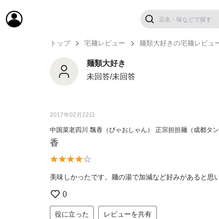
トップ
宅麺レビュー
麺類大好きの宅麺レビュ
麺類大好き
未回答/未回答
2017年02月22日
中国菜老四川 飄香（ぴゃおしゃん） 正宗担担麺（成都タ
香
美味しかったです。麺の湯で加減など好みがあると思
0
役に立った
レビューを共有