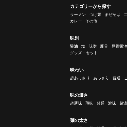
カテゴリーから探す
ラーメン
つけ麺
まぜそば
カレー
その他
味別
醤油
塩
味噌
豚骨
豚骨醤
グッズ・セット
味わい
超あっさり
あっさり
普通
味の濃さ
超薄味
薄味
普通
濃味
超
麺の太さ