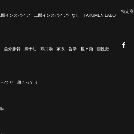
特定商
二郎インスパイア
二郎インスパイア汁なし
TAKUMEN LABO
油
魚介豚骨
煮干し
鶏白湯
家系
旨辛
担々麺
個性派
こってり
超こってり
濃味