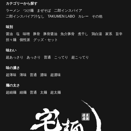
カテゴリーから探す
ラーメン
つけ麺
まぜそば
二郎インスパイア
二郎インスパイア汁なし
TAKUMEN LABO
カレー
その他
味別
醤油
塩
味噌
豚骨
豚骨醤油
魚介豚骨
煮干し
鶏白湯
家系
旨辛
担々麺
個性派
グッズ・セット
味わい
超あっさり
あっさり
普通
こってり
超こってり
味の濃さ
超薄味
薄味
普通
濃味
超濃味
麺の太さ
超細麺
細麺
普通
太麺
超太麺