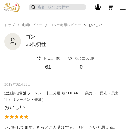
トップ
宅麺レビュー
ゴンの宅麺レビュー
おいしい
ゴン
30代/男性
レビュー数
役に立った数
61
0
2019年02月11日
近江熟成醤油ラーメン 十二分屋 鶏KOHAKU（鶏ガラ・昆布・貝出
汁）（ラーメン・醤油）
おいしい
いい味してます。きっと万人受けする。リピしたいと思える。