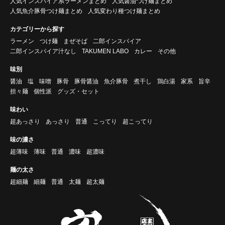
人気インスパイア系ラーメンまとめ
人気醤油つけ麺まとめ
人気魚介豚骨つけ麺まとめ
人気変わり種つけ麺まとめ
カテゴリーから探す
ラーメン
つけ麺
まぜそば
二郎インスパイア
二郎インスパイア汁なし
TAKUMEN LABO
カレー
その他
味別
醤油
塩
味噌
豚骨
豚骨醤油
魚介豚骨
煮干し
鶏白湯
家系
旨辛
担々麺
個性派
グッズ・セット
味わい
超あっさり
あっさり
普通
こってり
超こってり
味の濃さ
超薄味
薄味
普通
濃味
超濃味
麺の太さ
超細麺
細麺
普通
太麺
超太麺