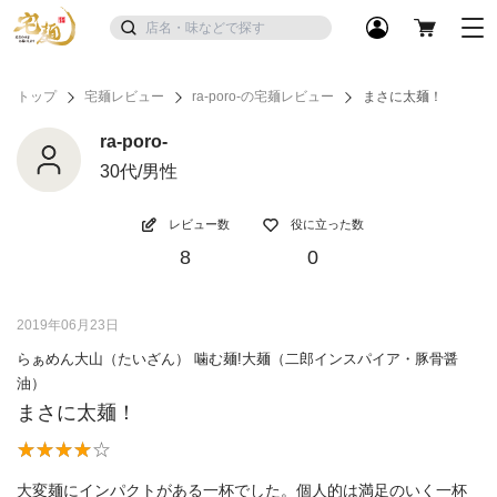
トップ
宅麺レビュー
ra-poro-の宅麺レビュー
まさに太麺！
ra-poro-
30代/男性
レビュー数
役に立った数
8
0
2019年06月23日
らぁめん大山（たいざん） 噛む麺!大麺（二郎インスパイア・豚骨醤
油）
まさに太麺！
大変麺にインパクトがある一杯でした。個人的は満足のいく一杯