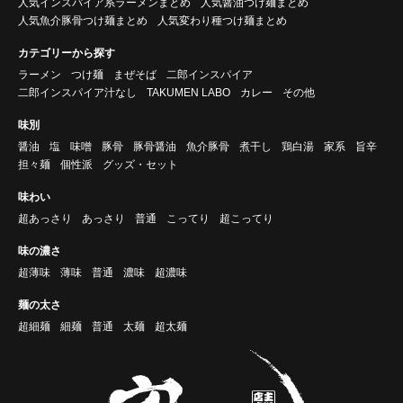
人気インスパイア系ラーメンまとめ
人気醤油つけ麺まとめ
人気魚介豚骨つけ麺まとめ
人気変わり種つけ麺まとめ
カテゴリーから探す
ラーメン
つけ麺
まぜそば
二郎インスパイア
二郎インスパイア汁なし
TAKUMEN LABO
カレー
その他
味別
醤油
塩
味噌
豚骨
豚骨醤油
魚介豚骨
煮干し
鶏白湯
家系
旨辛
担々麺
個性派
グッズ・セット
味わい
超あっさり
あっさり
普通
こってり
超こってり
味の濃さ
超薄味
薄味
普通
濃味
超濃味
麺の太さ
超細麺
細麺
普通
太麺
超太麺