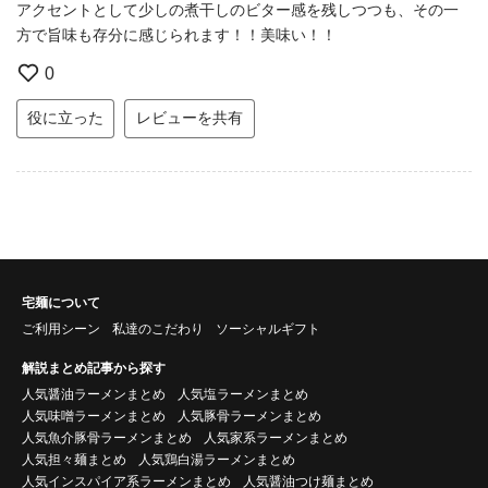
アクセントとして少しの煮干しのビター感を残しつつも、その一
方で旨味も存分に感じられます！！美味い！！
0
役に立った
レビューを共有
宅麺について
ご利用シーン
私達のこだわり
ソーシャルギフト
解説まとめ記事から探す
人気醤油ラーメンまとめ
人気塩ラーメンまとめ
人気味噌ラーメンまとめ
人気豚骨ラーメンまとめ
人気魚介豚骨ラーメンまとめ
人気家系ラーメンまとめ
人気担々麺まとめ
人気鶏白湯ラーメンまとめ
人気インスパイア系ラーメンまとめ
人気醤油つけ麺まとめ