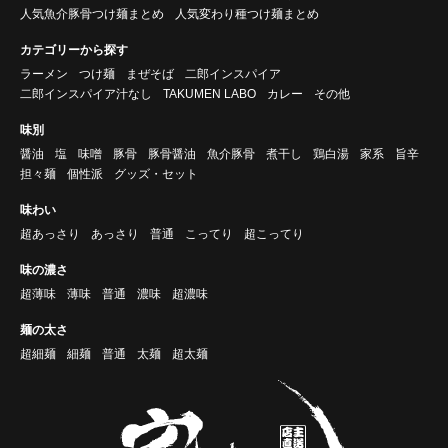
人気魚介豚骨つけ麺まとめ
人気変わり種つけ麺まとめ
カテゴリーから探す
ラーメン
つけ麺
まぜそば
二郎インスパイア
二郎インスパイア汁なし
TAKUMEN LABO
カレー
その他
味別
醤油
塩
味噌
豚骨
豚骨醤油
魚介豚骨
煮干し
鶏白湯
家系
旨辛
担々麺
個性派
グッズ・セット
味わい
超あっさり
あっさり
普通
こってり
超こってり
味の濃さ
超薄味
薄味
普通
濃味
超濃味
麺の太さ
超細麺
細麺
普通
太麺
超太麺