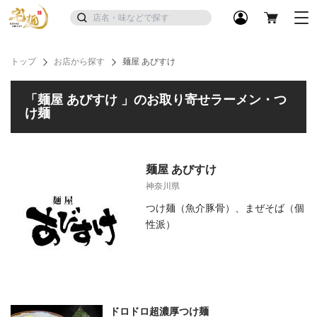
トップ
お店から探す
麺屋 あびすけ
「麺屋 あびすけ 」のお取り寄せラーメン・つ
け麺
麺屋 あびすけ
神奈川県
つけ麺（魚介豚骨）、まぜそば（個
性派）
ドロドロ超濃厚つけ麺