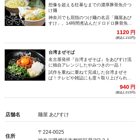
想像を超える狂暴なまでの濃厚豚骨魚介つ
け麺
神奈川でも屈指のつけ麺の名店「麺屋あび
すけ」。14時間煮込んだドロドロ豚骨魚介
スｰプは、圧倒的なインパクトと凶暴さの中
1120
円
にクリーミーな旨みを味わうことができ
(税込1,210円)
る。むっちりとした歯ごたえの超極太麺
も、ボリューム満点である。
台湾まぜそば
名古屋発祥『台湾まぜそば』をあびすけ流
に独自アレンジしたやみつきの一品！
試作を重ねに重ねて完成した台湾まぜそ
ば！テレビや雑誌にも度々取り上げられて
いる今ではあびすけを代表するメニュー！
940
円
(税込1,015円)
店舗名
麺屋 あびすけ
〒224-0025
住所