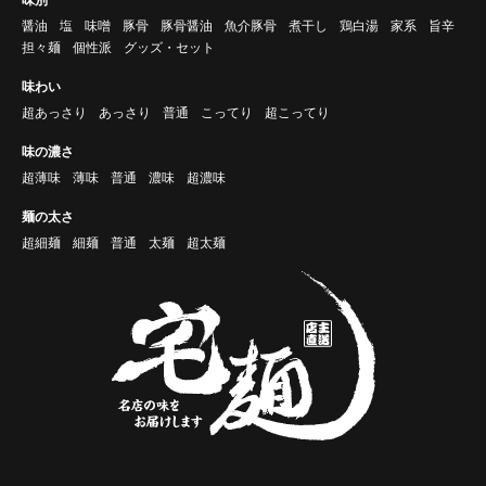
醤油
塩
味噌
豚骨
豚骨醤油
魚介豚骨
煮干し
鶏白湯
家系
旨辛
担々麺
個性派
グッズ・セット
味わい
超あっさり
あっさり
普通
こってり
超こってり
味の濃さ
超薄味
薄味
普通
濃味
超濃味
麺の太さ
超細麺
細麺
普通
太麺
超太麺