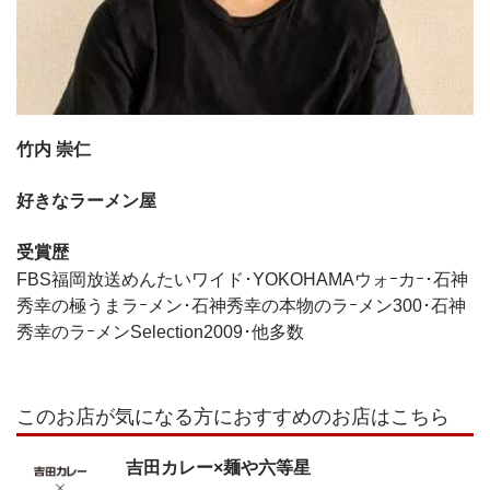
竹内 崇仁
好きなラーメン屋
受賞歴
FBS福岡放送めんたいワイド･YOKOHAMAウォｰカｰ･石神
秀幸の極うまラｰメン･石神秀幸の本物のラｰメン300･石神
秀幸のラｰメンSelection2009･他多数
このお店が気になる方におすすめのお店はこちら
吉田カレー×麺や六等星