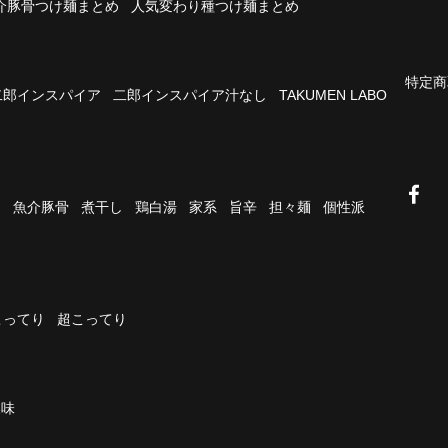
介豚骨つけ麺まとめ
人気変わり種つけ麺まとめ
特定商
二郎インスパイア
二郎インスパイア汁なし
TAKUMEN LABO
油
魚介豚骨
煮干し
鶏白湯
家系
旨辛
担々麺
個性派
こってり
超こってり
濃味