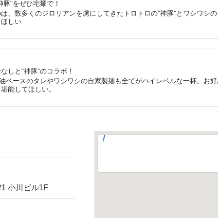
神豚"をぜひ宅麺で！
は、数多くのジロリアンを虜にしてきたトロトロの"神豚"とワシワシ
てほしい
なしと"神豚"のコラボ！
醤油ベースのタレやワシワシの自家製麺も全てがハイレベルな一杯。お
に堪能してほしい。
1 小川ビル1F