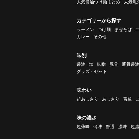
人気醤油つけ麺まとめ
人気魚
カテゴリーから探す
ラーメン
つけ麺
まぜそば
カレー
その他
味別
醤油
塩
味噌
豚骨
豚骨醤
グッズ・セット
味わい
超あっさり
あっさり
普通
味の濃さ
超薄味
薄味
普通
濃味
超