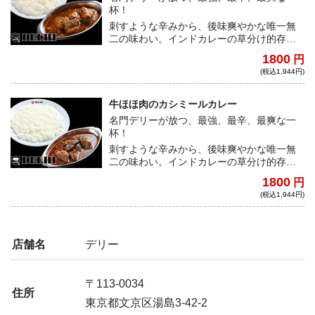
杯！
刺すような辛みから、後味爽やかな唯一無
二の味わい。インドカレーの草分け的存在
として、カレー業界でも大きな影響力を持
1800
円
つデリー。有名コンビニ店とのコラボなど
(税込1,944円)
も実施され、知名度も抜群だ。
牛ほほ肉のカシミールカレー
名門デリーが放つ、最強、最辛、最爽な一
杯！
刺すような辛みから、後味爽やかな唯一無
二の味わい。インドカレーの草分け的存在
として、カレー業界でも大きな影響力を持
1800
円
つデリー。有名コンビニ店とのコラボなど
(税込1,944円)
も実施され、知名度も抜群だ。
店舗名
デリー
〒113-0034
住所
東京都文京区湯島3-42-2