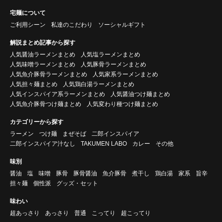
宅麺について
ご利用シーン
私達のこだわり
ソーシャルギフト
解説まとめ記事から探す
人気醤油ラーメンまとめ
人気塩ラーメンまとめ
人気味噌ラーメンまとめ
人気豚骨ラーメンまとめ
人気魚介豚骨ラーメンまとめ
人気家系ラーメンまとめ
人気担々麺まとめ
人気鶏白湯ラーメンまとめ
人気インスパイア系ラーメンまとめ
人気醤油つけ麺まとめ
人気魚介豚骨つけ麺まとめ
人気変わり種つけ麺まとめ
カテゴリーから探す
ラーメン
つけ麺
まぜそば
二郎インスパイア
二郎インスパイア汁なし
TAKUMEN LABO
カレー
その他
味別
醤油
塩
味噌
豚骨
豚骨醤油
魚介豚骨
煮干し
鶏白湯
家系
旨辛
担々麺
個性派
グッズ・セット
味わい
超あっさり
あっさり
普通
こってり
超こってり