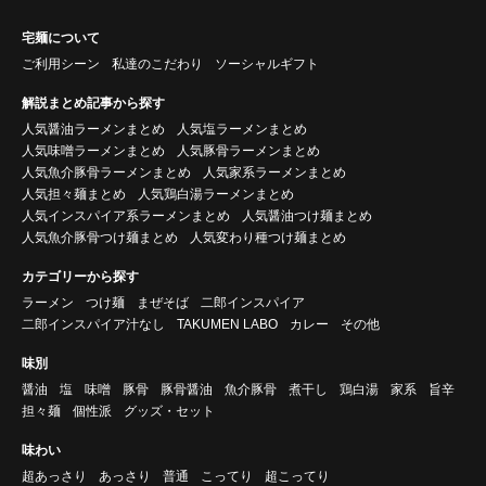
宅麺について
ご利用シーン
私達のこだわり
ソーシャルギフト
解説まとめ記事から探す
人気醤油ラーメンまとめ
人気塩ラーメンまとめ
人気味噌ラーメンまとめ
人気豚骨ラーメンまとめ
人気魚介豚骨ラーメンまとめ
人気家系ラーメンまとめ
人気担々麺まとめ
人気鶏白湯ラーメンまとめ
人気インスパイア系ラーメンまとめ
人気醤油つけ麺まとめ
人気魚介豚骨つけ麺まとめ
人気変わり種つけ麺まとめ
カテゴリーから探す
ラーメン
つけ麺
まぜそば
二郎インスパイア
二郎インスパイア汁なし
TAKUMEN LABO
カレー
その他
味別
醤油
塩
味噌
豚骨
豚骨醤油
魚介豚骨
煮干し
鶏白湯
家系
旨辛
担々麺
個性派
グッズ・セット
味わい
超あっさり
あっさり
普通
こってり
超こってり