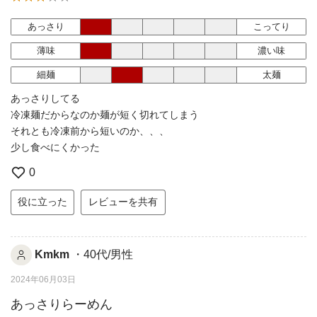
あっさり
こってり
薄味
濃い味
細麺
太麺
あっさりしてる
冷凍麺だからなのか麺が短く切れてしまう
それとも冷凍前から短いのか、、、
少し食べにくかった
0
役に立った
レビューを共有
Kmkm
・40代/男性
2024年06月03日
あっさりらーめん