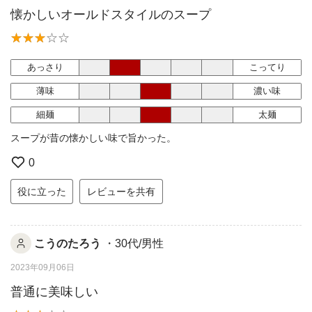
懐かしいオールドスタイルのスープ
あっさり
こってり
薄味
濃い味
細麺
太麺
スープが昔の懐かしい味で旨かった。
0
役に立った
レビューを共有
こうのたろう
・30代/男性
2023年09月06日
普通に美味しい