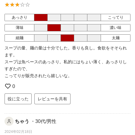
あっさり
こってり
薄味
濃い味
細麺
太麺
スープの量、麺の量は十分でした。香りも良し。食欲をそそられ
ます。
スープは魚ベースのあっさり。私的にはちょい薄く、あっさりし
すぎたので、
こってりが販売されたら嬉しいな。
0
役に立った
レビューを共有
ちゃう
・30代/男性
2024年02月18日