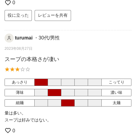
0
役に立った
レビューを共有
turumai
・30代/男性
2023年08月27日
スープの本格さが凄い
あっさり
こってり
薄味
濃い味
細麺
太麺
量は多い。
スープは好みではない。
0