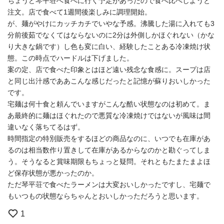
ちょうど琴平荘へ食べに行く予定があったので食べ比べしようと
注文。店で食べて1週間後楽しみに調理開始。
が、麺がやけにカッチカチでいやな予感。沸騰した湯に入れても3
分前後茹でなくてはならないのに2分は外側しかほぐれない（かな
り大きな鍋です）し色も変に白い、経験したことある冷凍焼け状
態。この時点でハードルは下げました。
案の定、店で食べた印象とはほど遠い残念な食感に。スープは店
と同じ出汁感でああこんな感じだったと記憶が蘇りおいしかった
です。
宅麺は何十食と頼んでいますがこんな酷い状態なのは初めて。ま
あ最終的に麺はほぐれたので悪質な冷凍焼けではないが風味は間
違いなく落ちてるはず。
時間指定の特別販売をするほどの商品なのに、いつでも在庫があ
るのは相当数作り置きして在庫があるからなのかと勘ぐってしま
う。そうなると賞味期限もちょっと疑問。それともたまたまよほ
ど保存状態が悪かったのか。
ただ琴平荘で食べたラーメンは大変おいしかったですし、宅麺で
もいつもの状態ならちゃんとおいしかっただろうと思います。
1