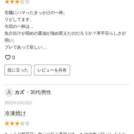
宅麺にハマったきっかけの一杯。
リピしてます。
今回の一杯は…
魚介出汁が弱めの醤油が強め変えたのだろうか？琴平荘らしさが
弱い。
ブレであって欲しい…
0
役に立った
レビューを共有
カズ
・30代/男性
2022年10月16日
冷凍焼け