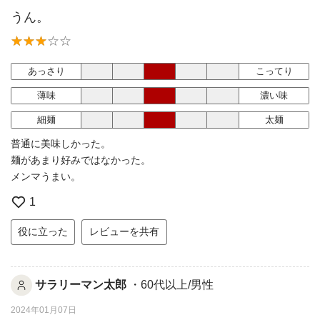
うん。
あっさり
こってり
薄味
濃い味
細麺
太麺
普通に美味しかった。
麺があまり好みではなかった。
メンマうまい。
1
役に立った
レビューを共有
サラリーマン太郎
・60代以上/男性
2024年01月07日