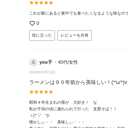
これが家にあると夜中でも食べたくなるような味なの
0
役に立った
レビューを共有
you子
・40代/女性
2026年07月13日
ラーメンは９０年前から美味しい！(*'ω'*)v
昭和４年生まれの母が 大好き！ な
私が子供の頃に連れられて行った 支那そば！！
ヽ(*´▽｀*)/
懐かしぃ・・ 美味しぃ・・・