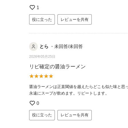
1
役に立った
レビューを共有
とら
・未回答/未回答
2026年05月25日
リピ確定の醤油ラーメン
醤油ラーメンは正直閾値を越えたらどこも似た味と思
永遠にスープが飲めます。リピートします。
0
役に立った
レビューを共有