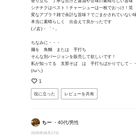
香り立ち 丁寧な出汁と醤油や甘味の素晴らしい旨味
シナチクはベスト！チャーシューは一枚でおっけ！笑
変なアブラ？雑で余計な旨味？でごまかされていない
本当に素晴らしく 出会えて良かったです
(ノД`)・゜・。
ちなみに・・・
麺を 角麵 または 手打ち
そんな別バージョンを販売して欲しいです！
私が知ってる 支那そば は 手打ちばかりでして・
(/ω＼)
1
役に立った
レビューを共有
ちー
・40代/男性
2026年06月17日