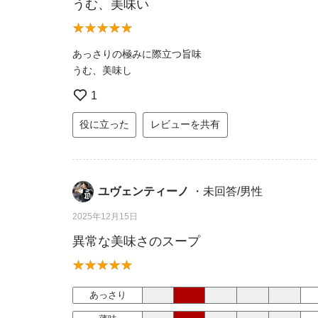
うむ、美味い
あっさりの極みに際立つ旨味
うむ、美味し
1
役に立った
レビューを共有
ユヴェンティーノ
・未回答/男性
2025年12月15日
異常な美味さのスープ
あっさり