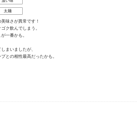
濃い味
太麺
の美味さが異常です！
クゴク飲んでしまう。
こが一番かも。
てしまいましたが、
ープとの相性最高だったかも。