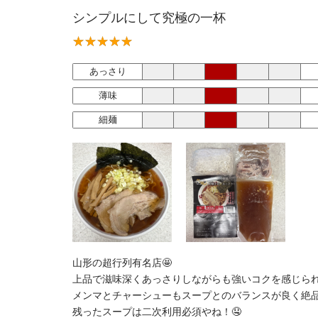
シンプルにして究極の一杯
あっさり
薄味
細麺
山形の超行列有名店🤩
上品で滋味深くあっさりしながらも強いコクを感じられ
メンマとチャーシューもスープとのバランスが良く絶品
残ったスープは二次利用必須やね！🤤