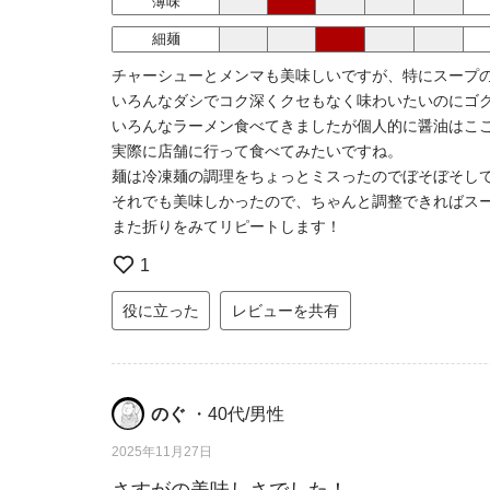
薄味
細麺
チャーシューとメンマも美味しいですが、特にスープ
いろんなダシでコク深くクセもなく味わいたいのにゴ
いろんなラーメン食べてきましたが個人的に醤油はこ
実際に店舗に行って食べてみたいですね。
麺は冷凍麺の調理をちょっとミスったのでぼそぼそし
それでも美味しかったので、ちゃんと調整できればス
また折りをみてリピートします！
1
役に立った
レビューを共有
のぐ
・40代/男性
2025年11月27日