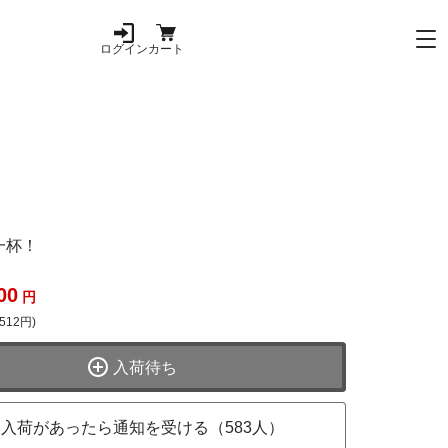
ログイン
カート
一杯！
00
円
512円)
入荷待ち
入荷があったら通知を受ける（583人）