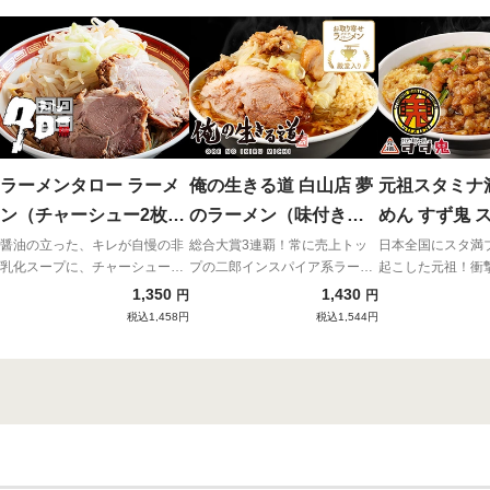
ラーメンタロー ラーメ
俺の生きる道 白山店 夢
元祖スタミナ
ン（チャーシュー2枚入
のラーメン（味付き脂
めん すず鬼 
り）
付き）
醤油の立った、キレが自慢の非
総合大賞3連覇！常に売上トッ
日本全国にスタ満
乳化スープに、チャーシュー2
プの二郎インスパイア系ラーメ
起こした元祖！衝
枚入りと大満足な一杯
ン！
性！！
1,350
1,430
円
円
税込1,458円
税込1,544円