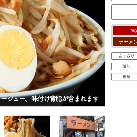
宅
ラーメ
あっさり
薄味
細麺