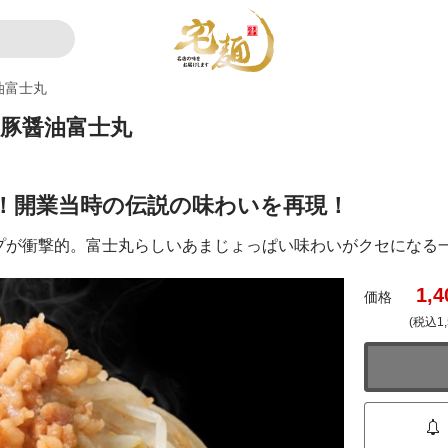
油富士丸
リ豚醤油富士丸
！開業当時の伝説の味わいを再現！
プが衝撃的。富士丸らしいあまじょっぱい味わいがクセになる
1,4
価格
(税込1,