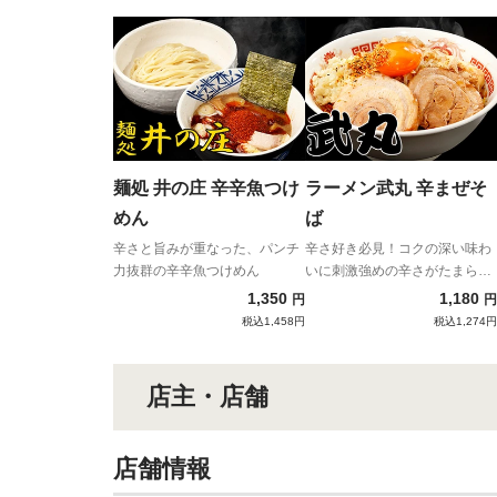
麺処 井の庄 辛辛魚つけ
ラーメン武丸 辛まぜそ
めん
ば
辛さと旨みが重なった、パンチ
辛さ好き必見！コクの深い味わ
力抜群の辛辛魚つけめん
いに刺激強めの辛さがたまらな
い新感覚インスパイア系まぜそ
1,350
1,180
円
円
ば！
税込1,458円
税込1,274円
店主・店舗
店舗情報