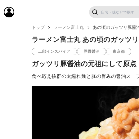
トップ
ラーメン富士丸
あの頃のガッツリ豚醤
ラーメン富士丸 あの頃のガッツ
二郎インスパイア
豚骨醤油
東京都
ガッツリ豚醤油の元祖にして原点
食べ応え抜群の太縮れ麺と豚の旨みの醤油スー