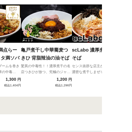
村岡
イン
ラス
満点らー
亀戸煮干し中華蕎麦つ
scLabo 濃厚煮干しまぜ
スタ満ソバ
きひ 背脂辣油の油そば
そば
ブームを巻き
驚異の中毒性！！濃厚煮干の名
センス抜群な店主が放つ究極の
撃の中毒
店つきひが放つ、究極のジャン
濃密な煮干しまぜそば！
ク背脂まぜそば！とにかく、ク
1,300
1,200
1,300
円
円
円
セになる味わい！
税込1,404円
税込1,296円
税込1,404円