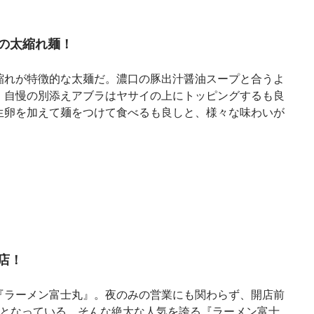
の太縮れ麺！
縮れが特徴的な太麺だ。濃口の豚出汁醤油スープと合うよ
。自慢の別添えアブラはヤサイの上にトッピングするも良
生卵を加えて麺をつけて食べるも良しと、様々な味わいが
店！
『ラーメン富士丸』。夜のみの営業にも関わらず、開店前
前となっている。そんな絶大な人気を誇る『ラーメン富士