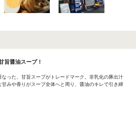
甘旨醤油スープ！
重なった、甘旨スープがトレードマーク。非乳化の豚出汁
な甘みや香りがスープ全体へと周り、醤油のキレで引き締