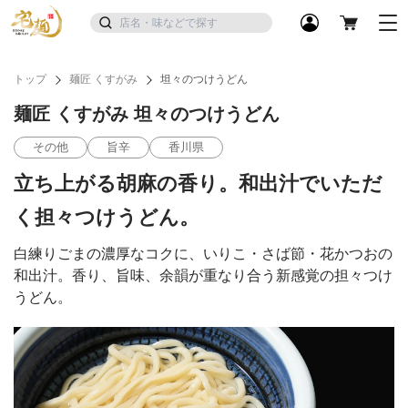
トップ
麺匠 くすがみ
坦々のつけうどん
麺匠 くすがみ 坦々のつけうどん
その他
旨辛
香川県
立ち上がる胡麻の香り。和出汁でいただ
く担々つけうどん。
白練りごまの濃厚なコクに、いりこ・さば節・花かつおの
和出汁。香り、旨味、余韻が重なり合う新感覚の担々つけ
うどん。