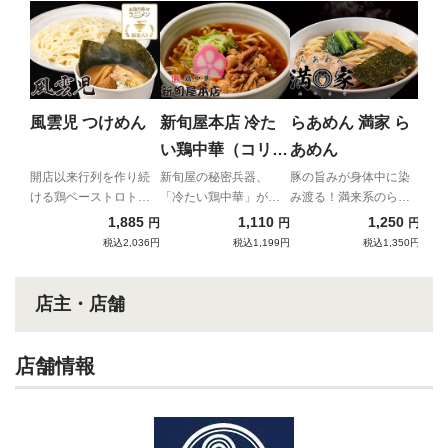
し
2n
プリ
「わ
風雲児 つけめん
新旬屋本店 冷た
らあめん 満家 ら
ての
い鶏中華（コリコ
あめん
リ親鶏使用）
開店以来行列を作り続
新旬屋の秘密兵器、
豚の旨みが身体中に染
ける鶏ベーストロトロ
「冷たい鶏中華」が宅
み渡る！満来系のらあ
つけ麺
麺に登場！
めんが新登場！
1,885
1,110
1,250
円
円
円
税込2,036円
税込1,199円
税込1,350円
店主・店舗
店舗情報