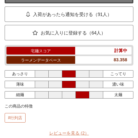
入荷があったら通知を受ける（91人）
お気に入りに登録する（64人）
計算中
宅麺スコア
83.358
ラーメンデータベース
あっさり
こってり
薄味
濃い味
細麺
太麺
この商品の特徴
#行列店
レビューを見る
(2）