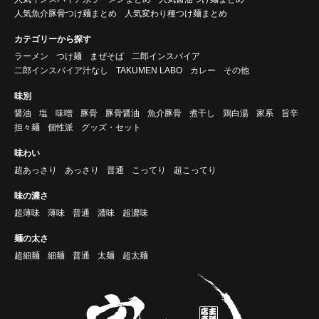
人気魚介豚骨つけ麺まとめ
人気変わり種つけ麺まとめ
カテゴリーから探す
ラーメン
つけ麺
まぜそば
二郎インスパイア
二郎インスパイア汁なし
TAKUMEN LABO
カレー
その他
味別
醤油
塩
味噌
豚骨
豚骨醤油
魚介豚骨
煮干し
鶏白湯
家系
旨辛
担々麺
個性派
グッズ・セット
味わい
超あっさり
あっさり
普通
こってり
超こってり
味の濃さ
超薄味
薄味
普通
濃味
超濃味
麺の太さ
超細麺
細麺
普通
太麺
超太麺