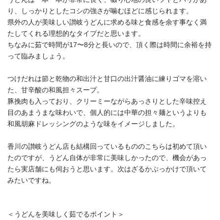
り、しっかりとしたコシの強さが噛むほどに感じられます。
県外の人が美味しい讃岐うどんに求める味と食感を余す事なく満
たしてくれる理想的なタイプだと思います。
ちなみに茹で時間が17〜8分と長いので、頂く際は時間に余裕を持
って臨みましょう。
つけだれは節と乾物の和出汁と甘口の出汁醤油に練りゴマを溶い
た、甘辛酸の和風担々スープ。
豚挽肉も入っており、クリーミーながらあっさりとした辛味控え
目のあまうまな味わいで、個人的には中華の担々麺というよりも
和風胡麻ドレッシングのような味をイメージしました。
香川の讃岐うどん店も結構回っているもののこちらは初めて頂い
たのですが、うどん自体が非常に美味しかったので、機会があっ
たら実店舗にも伺おうと思います。次はざるかぶっかけで頂いて
みたいですね。
＜うどんを美味しく茹でるポイント＞