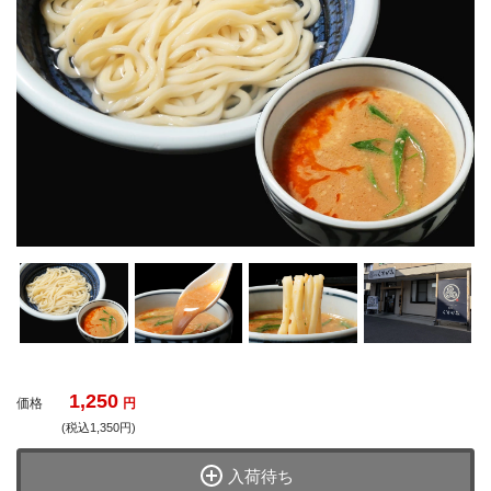
1,250
価格
円
(税込1,350円)
入荷待ち