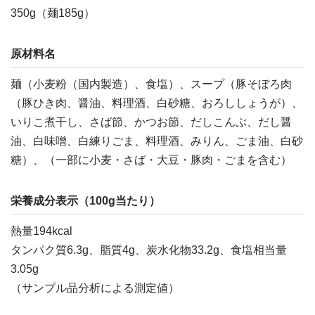
350g（麺185g）
原材料名
麺（小麦粉（国内製造）、食塩）、スープ（豚そぼろ肉
（豚ひき肉、醤油、料理酒、白砂糖、おろししょうが）、
いりこ煮干し、さば節、かつお節、だしこんぶ、だし醤
油、白味噌、白練りごま、料理酒、みりん、ごま油、白砂
糖）、（一部に小麦・さば・大豆・豚肉・ごまを含む）
栄養成分表示（100g当たり）
熱量194kcal
タンパク質6.3g、脂質4g、炭水化物33.2g、食塩相当量
3.05g
（サンプル品分析による測定値）