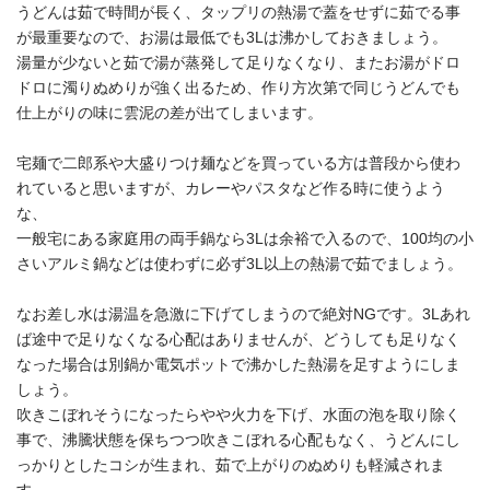
うどんは茹で時間が長く、タップリの熱湯で蓋をせずに茹でる事
が最重要なので、お湯は最低でも3Lは沸かしておきましょう。
湯量が少ないと茹で湯が蒸発して足りなくなり、またお湯がドロ
ドロに濁りぬめりが強く出るため、作り方次第で同じうどんでも
仕上がりの味に雲泥の差が出てしまいます。
宅麺で二郎系や大盛りつけ麺などを買っている方は普段から使わ
れていると思いますが、カレーやパスタなど作る時に使うよう
な、
一般宅にある家庭用の両手鍋なら3Lは余裕で入るので、100均の小
さいアルミ鍋などは使わずに必ず3L以上の熱湯で茹でましょう。
なお差し水は湯温を急激に下げてしまうので絶対NGです。3Lあれ
ば途中で足りなくなる心配はありませんが、どうしても足りなく
なった場合は別鍋か電気ポットで沸かした熱湯を足すようにしま
しょう。
吹きこぼれそうになったらやや火力を下げ、水面の泡を取り除く
事で、沸騰状態を保ちつつ吹きこぼれる心配もなく、うどんにし
っかりとしたコシが生まれ、茹で上がりのぬめりも軽減されま
す。