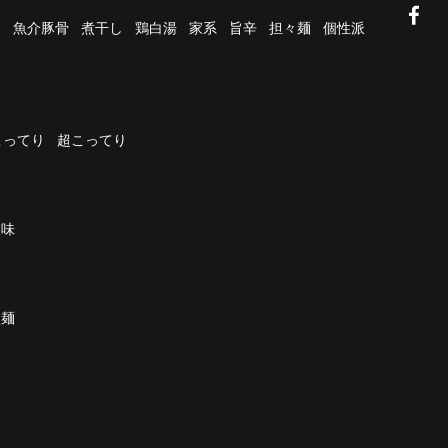
油
魚介豚骨
煮干し
鶏白湯
家系
旨辛
担々麺
個性派
こってり
超こってり
濃味
太麺