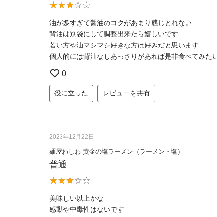
油が多すぎて醤油のコクがあまり感じとれない
背油は別袋にして調整出来たら嬉しいです
若い方や油マシマシ好きな方は好みだと思います
個人的には背油なしあっさりがあれば是非食べてみた
0
役に立った
レビューを共有
2023年12月22日
麺屋わしわ 黄金の塩ラーメン（ラーメン・塩）
普通
美味しい以上かな
感動や中毒性はないです