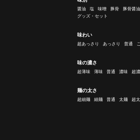
醤油
塩
味噌
豚骨
豚骨醤
グッズ・セット
味わい
超あっさり
あっさり
普通
味の濃さ
超薄味
薄味
普通
濃味
超
麺の太さ
超細麺
細麺
普通
太麺
超