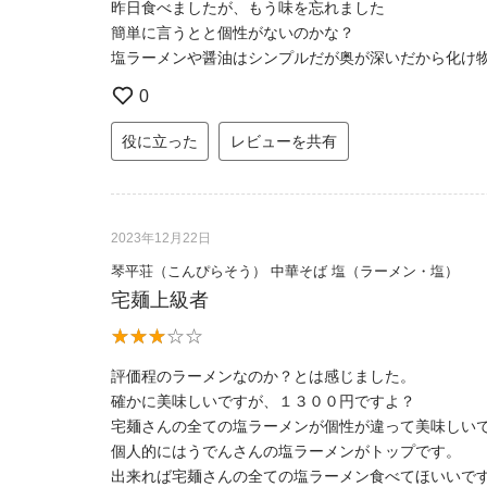
昨日食べましたが、もう味を忘れました
簡単に言うとと個性がないのかな？
塩ラーメンや醤油はシンプルだが奥が深いだから化け
0
役に立った
レビューを共有
2023年12月22日
琴平荘（こんぴらそう） 中華そば 塩（ラーメン・塩）
宅麺上級者
評価程のラーメンなのか？とは感じました。
確かに美味しいですが、１３００円ですよ？
宅麺さんの全ての塩ラーメンが個性が違って美味しい
個人的にはうでんさんの塩ラーメンがトップです。
出来れば宅麺さんの全ての塩ラーメン食べてほいいで