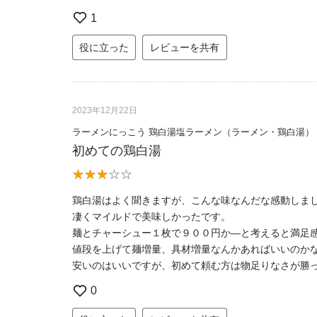
1
役に立った
レビューを共有
2023年12月22日
ラーメンにっこう 鶏白湯塩ラーメン（ラーメン・鶏白湯）
初めての鶏白湯
鶏白湯はよく聞きますが、こんな味なんだな感動しま
凄くマイルドで美味しかったです。
麺とチャーシュー１枚で９００円か―と考えると満足
値段を上げて麺増量、具材増量なんかあればいいのか
安いのはいいですが、初めて頼む方は物足りなさが勝
0