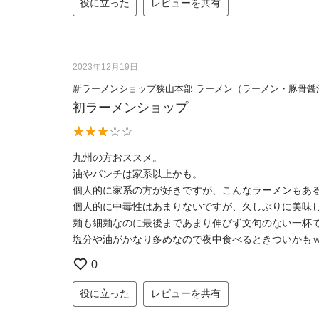
役に立った
レビューを共有
2023年12月19日
新ラーメンショップ狭山本部 ラーメン（ラーメン・豚骨醤
初ラーメンショップ
九州の方おススメ。
油やパンチは家系以上かも。
個人的に家系の方が好きですが、こんなラーメンもあ
個人的に中毒性はあまりないですが、久しぶりに美味
麺も細麺なのに最後まであまり伸びず文句のない一杯
塩分や油がかなり多めなので夜中食べるときついかも
0
役に立った
レビューを共有