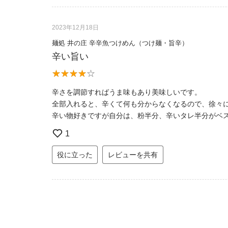
2023年12月18日
麺処 井の庄 辛辛魚つけめん（つけ麺・旨辛）
辛い旨い
辛さを調節すればうま味もあり美味しいです。
全部入れると、辛くて何も分からなくなるので、徐々
辛い物好きですが自分は、粉半分、辛いタレ半分がベ
1
役に立った
レビューを共有