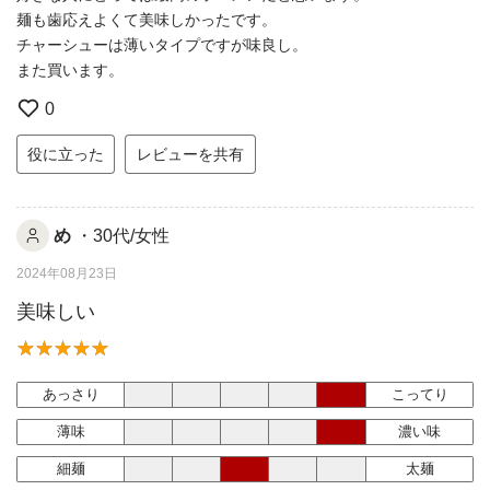
麺も歯応えよくて美味しかったです。
チャーシューは薄いタイプですが味良し。
また買います。
0
役に立った
レビューを共有
め
・30代/女性
2024年08月23日
美味しい
あっさり
こってり
薄味
濃い味
細麺
太麺