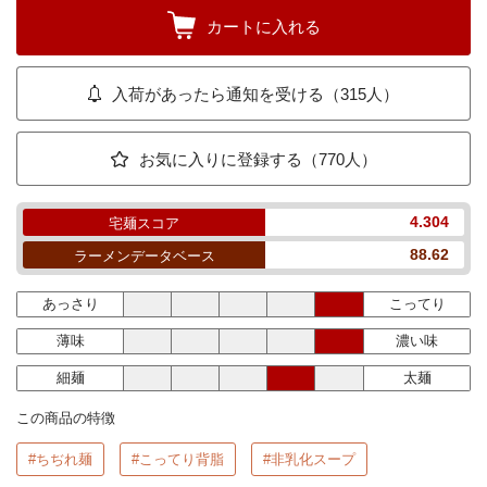
カートに入れる
入荷があったら通知を受ける（315人）
お気に入りに登録する（770人）
4.304
宅麺スコア
88.62
ラーメンデータベース
あっさり
こってり
薄味
濃い味
細麺
太麺
この商品の特徴
#ちぢれ麺
#こってり背脂
#非乳化スープ