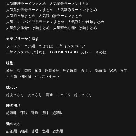
人気味噌ラーメンまとめ
人気豚骨ラーメンまとめ
人気魚介豚骨ラーメンまとめ
人気家系ラーメンまとめ
人気担々麺まとめ
人気鶏白湯ラーメンまとめ
人気インスパイア系ラーメンまとめ
人気醤油つけ麺まとめ
人気魚介豚骨つけ麺まとめ
人気変わり種つけ麺まとめ
カテゴリーから探す
ラーメン
つけ麺
まぜそば
二郎インスパイア
二郎インスパイア汁なし
TAKUMEN LABO
カレー
その他
味別
醤油
塩
味噌
豚骨
豚骨醤油
魚介豚骨
煮干し
鶏白湯
家系
旨辛
担々麺
個性派
グッズ・セット
味わい
超あっさり
あっさり
普通
こってり
超こってり
味の濃さ
超薄味
薄味
普通
濃味
超濃味
麺の太さ
超細麺
細麺
普通
太麺
超太麺