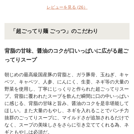
レビューを見る
(26）
「超ごってり麺 ごっつ」のこだわり
背脂の甘味、醤油のコクが口いっぱいに広がる超ご
ってりスープ
朝じめの最高級国産豚の背脂と、ガラ豚骨、玉ねぎ、キャ
ベツ、キャベツ、人参、にんにく、生姜、ネギ等の大量の
野菜を使用し、丁寧にじっくりと作られた超ごってりスー
プ。背脂に覆われたスープを飲んだ瞬間に口の中いっぱい
に感じる、背脂の甘味と旨み、醤油のコクを是非堪能して
ほしい。また大量のもやし、ネギを入れることでパンチ力
抜群のごってりスープに、マイルドさが追加されるだけで
なく、スープの美味しさをさらに引き立ててくれる為、ネ
ギともやしは必須だ。