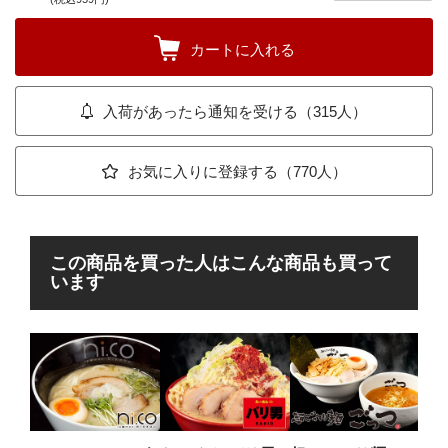
カートに入れる
入荷があったら通知を受ける（315人）
お気に入りに登録する（770人）
この商品を買った人はこんな商品も買って
います
京
にラ
た
Thi