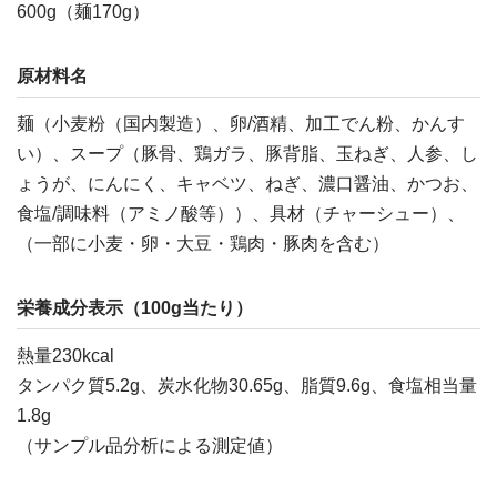
600g（麺170g）
原材料名
麺（小麦粉（国内製造）、卵/酒精、加工でん粉、かんす
い）、スープ（豚骨、鶏ガラ、豚背脂、玉ねぎ、人参、し
ょうが、にんにく、キャベツ、ねぎ、濃口醤油、かつお、
食塩/調味料（アミノ酸等））、具材（チャーシュー）、
（一部に小麦・卵・大豆・鶏肉・豚肉を含む）
栄養成分表示（100g当たり）
熱量230kcal
タンパク質5.2g、炭水化物30.65g、脂質9.6g、食塩相当量
1.8g
（サンプル品分析による測定値）