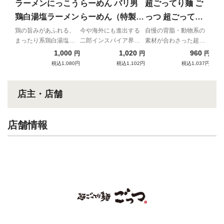
元祖
ラーメンにっこう
らーめん バリ男
超ごってり麺 ご
盛
油ラ
鶏白湯塩ラーメン
らーめん（特製唐
っつ 超ごってり
ー
花付き）
つけ麺空（醤油ベ
鶏の旨みがあふれる、
今や海外にも進出する
自慢の背脂・動物系の
まったり系鶏白湯塩ラ
二郎インスパイア界の
素材が合わさった超ご
ース 海苔7枚・魚
ーメン
新星！
ってりつけ麺！
1,000
1,020
960
円
円
円
粉付）
税込1,080円
税込1,102円
税込1,037円
店主・店舗
店舗情報