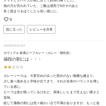
トマトとスパイスが前に出てて好みの味でした。
他の方が言われていた、ご飯は湯煎で4分そのあと
良く固まりをほぐしたら良い感じに。
0
役に立った
レビューを共有
2025年05月23日
ガヴィアル 欧風ビーフカレー（カレー・個性派）
値段の割には・・・
カレーソースは、大変甘めの尖った部分のない無難な纏まり。
少し食べ進めると辛味が出てきて、それが全体のバランスを壊し
ている感じ。
ビーフは形が残っているけれど、美味しいとまで言えない硬さと
旨味。
総じて価格の割には色々細かい点で不満がありますが、もっと改