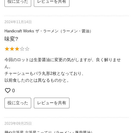
役に立った
レビューを共有
2024年11月14日
Handicraft Works ザ・ラーメン（ラーメン・醤油）
味変?
今回のロットは生姜醤油に変更の気がしますが、良く解りませ
ん。
チャーシューもバラ丸形2枚となっており、
以前食したのとは異なるものかと。
0
役に立った
レビューを共有
2023年09月25日
麺や六等星 六等星こってり（ラーメン・豚骨醤油）