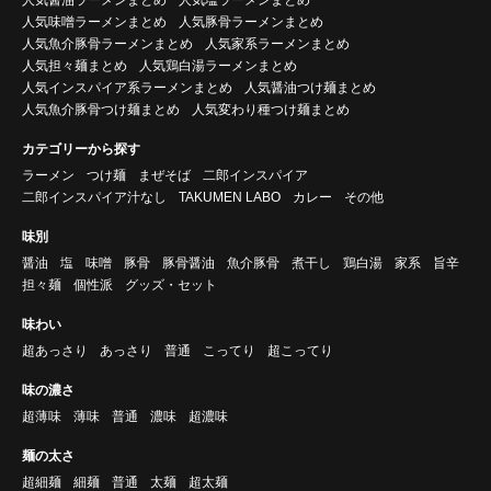
人気醤油ラーメンまとめ
人気塩ラーメンまとめ
人気味噌ラーメンまとめ
人気豚骨ラーメンまとめ
人気魚介豚骨ラーメンまとめ
人気家系ラーメンまとめ
人気担々麺まとめ
人気鶏白湯ラーメンまとめ
人気インスパイア系ラーメンまとめ
人気醤油つけ麺まとめ
人気魚介豚骨つけ麺まとめ
人気変わり種つけ麺まとめ
カテゴリーから探す
ラーメン
つけ麺
まぜそば
二郎インスパイア
二郎インスパイア汁なし
TAKUMEN LABO
カレー
その他
味別
醤油
塩
味噌
豚骨
豚骨醤油
魚介豚骨
煮干し
鶏白湯
家系
旨辛
担々麺
個性派
グッズ・セット
味わい
超あっさり
あっさり
普通
こってり
超こってり
味の濃さ
超薄味
薄味
普通
濃味
超濃味
麺の太さ
超細麺
細麺
普通
太麺
超太麺