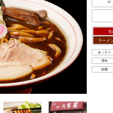
宅
ラーメ
あっさり
薄味
細麺