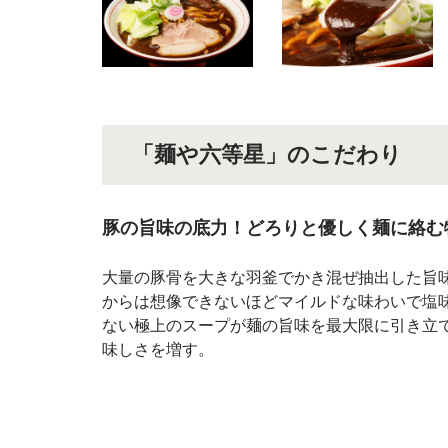
「麺や六等星」のこだわり
豚の旨味の底力！どろりと優しく麺に絡む
大量の豚骨を大きな羽釜でかき混ぜ抽出した旨
からは想像できないほどマイルドな味わいで塩
ない極上のスープが麺の旨味を最大限に引き立
味しさを増す。