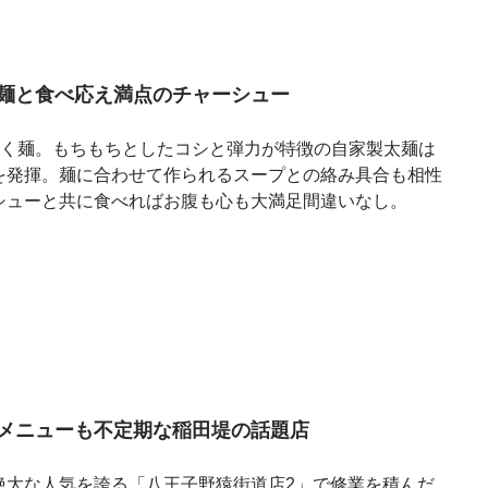
製麺と食べ応え満点のチャーシュー
なく麺。もちもちとしたコシと弾力が特徴の自家製太麺は
を発揮。麺に合わせて作られるスープとの絡み具合も相性
シューと共に食べればお腹も心も大満足間違いなし。
メニューも不定期な稲田堤の話題店
絶大な人気を誇る「八王子野猿街道店2」で修業を積んだ