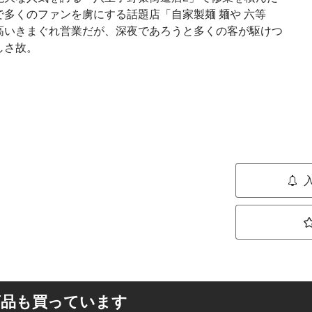
多くのファンを虜にする話題店「自家製麺 麺や 六等
高いきまぐれ営業だが、深夜であろうと多くの客が駆けつ
しさ故。
商品も買っています