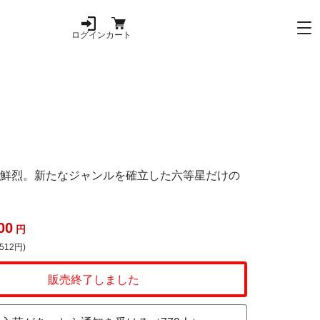
ログイン
カート
は鮮烈。新たなジャンルを確立した六等星だけの
00
円
512円)
販売終了しました