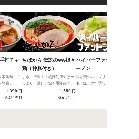
ちば
油
魚介
相性
鼎手打チャ
ちばから 伝説のww担々
ハイパーファットン ラ
麺（神豚付き）
ーメン
自家製麺！白
まさに伝説！！超行列店ちばか
豚と鶏のハイブリッドな旨味！
が降臨。
らより、激レア担々麺降臨！
唯一無二の"F系"ラーメン
1,390
1,580
1,200
円
円
円
税込1,501円
税込1,706円
税込1,296円