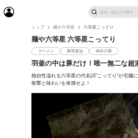
トップ
麺や六等星
六等星こってり
麺や六等星 六等星こってり
ラーメン
豚骨醤油
神奈川県
羽釜の中は豚だけ！唯一無二な超
独自性溢れる六等星の代名詞”こってり”が宅麺
衝撃と味わいを体感せよ！