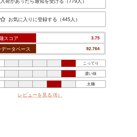
入荷があったら通知を受ける（779人）
お気に入りに登録する（445人）
3.75
麺スコア
92.764
ンデータベース
こってり
濃い味
太麺
レビューを見る
(6）