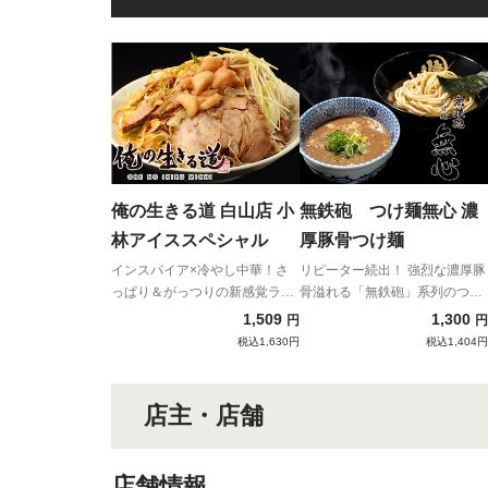
俺の生きる道 白山店 小
無鉄砲 つけ麺無心 濃
林アイススペシャル
厚豚骨つけ麺
インスパイア×冷やし中華！さ
リピーター続出！ 強烈な濃厚豚
っぱり＆がっつりの新感覚ラー
骨溢れる「無鉄砲」系列のつけ
メン！
麺！
1,509
1,300
円
円
税込1,630円
税込1,404円
店主・店舗
店舗情報