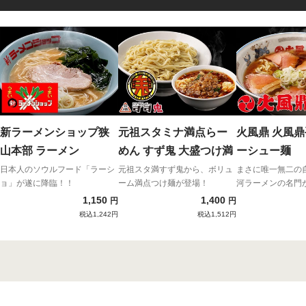
新ラーメンショップ狭
元祖スタミナ満点らー
火風鼎 火風
山本部 ラーメン
めん すず鬼 大盛つけ満
ーシュー麺
日本人のソウルフード「ラーシ
元祖スタ満すず鬼から、ボリュ
まさに唯一無二の
ョ」が遂に降臨！！
ーム満点つけ麺が登場！
河ラーメンの名門
1,150
1,400
円
円
税込1,242円
税込1,512円