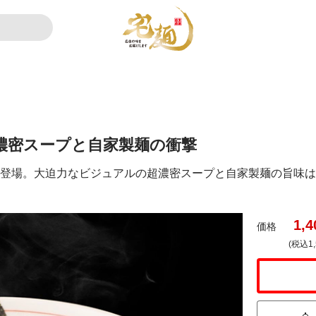
濃密スープと自家製麺の衝撃
に登場。大迫力なビジュアルの超濃密スープと自家製麺の旨味
1,4
価格
(税込1,