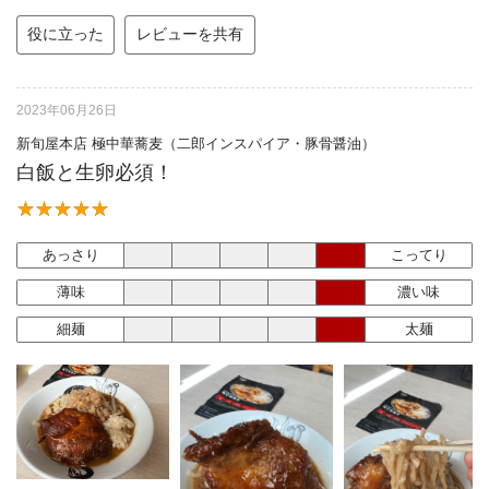
役に立った
レビューを共有
2023年06月26日
新旬屋本店 極中華蕎麦（二郎インスパイア・豚骨醤油）
白飯と生卵必須！
あっさり
こってり
薄味
濃い味
細麺
太麺