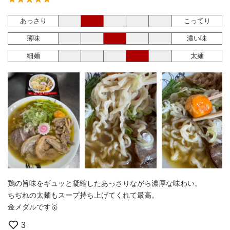
あっさり
こってり
薄味
濃い味
細麺
太麺
鶏の旨味をギュッと凝縮したあっさりながら濃厚な味わい。
ちぢれの太麺もスープ持ち上げてくれて最高。
金メダルです🥇
3