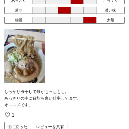
あっさり
こってり
薄味
濃い味
細麺
太麺
しっかり煮干しで麺がもっちもち。
あっさりの中に背脂も良い仕事してます。
オススメです。
1
役に立った
レビューを共有