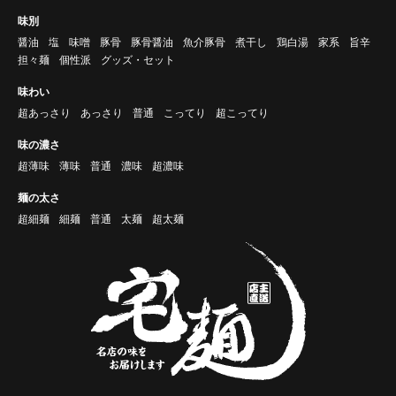
味別
醤油
塩
味噌
豚骨
豚骨醤油
魚介豚骨
煮干し
鶏白湯
家系
旨辛
担々麺
個性派
グッズ・セット
味わい
超あっさり
あっさり
普通
こってり
超こってり
味の濃さ
超薄味
薄味
普通
濃味
超濃味
麺の太さ
超細麺
細麺
普通
太麺
超太麺