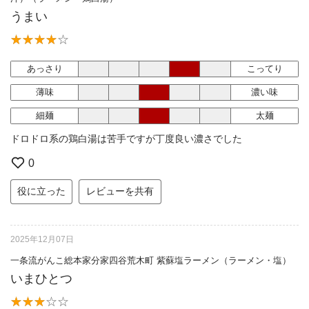
うまい
あっさり
こってり
薄味
濃い味
細麺
太麺
ドロドロ系の鶏白湯は苦手ですが丁度良い濃さでした
0
役に立った
レビューを共有
2025年12月07日
一条流がんこ総本家分家四谷荒木町 紫蘇塩ラーメン（ラーメン・塩）
いまひとつ