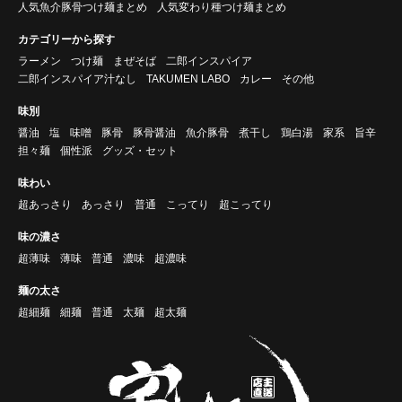
人気魚介豚骨つけ麺まとめ
人気変わり種つけ麺まとめ
カテゴリーから探す
ラーメン
つけ麺
まぜそば
二郎インスパイア
二郎インスパイア汁なし
TAKUMEN LABO
カレー
その他
味別
醤油
塩
味噌
豚骨
豚骨醤油
魚介豚骨
煮干し
鶏白湯
家系
旨辛
担々麺
個性派
グッズ・セット
味わい
超あっさり
あっさり
普通
こってり
超こってり
味の濃さ
超薄味
薄味
普通
濃味
超濃味
麺の太さ
超細麺
細麺
普通
太麺
超太麺