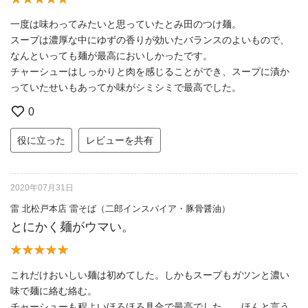
一度は味わってみたいと思っていたとみ田のつけ麺。
スープは濃厚な中にゆずの香りが効いたバランスのよいもので、
なんといっても麺が最高においしかったです。
チャーシューはしっかりと肉を感じることができ、スープに漬か
っていたせいもあってか味がシミシミで最高でした。
0
役に立った
レビューを共有
2020年07月31日
雷 北松戸本店 雷そば（二郎インスパイア・豚骨醤油）
とにかく麺がウマい。
これだけおいしい麺は初めてした。しかもスープもガツンと濃い
味で麺に絡む絡む。
チャーシューも程よいほろほろ具合で最高でした、、ほんと言う