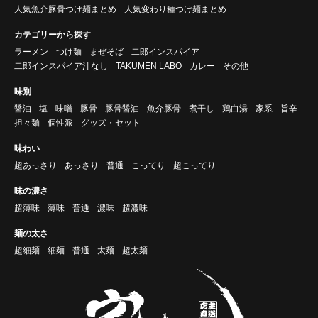
人気魚介豚骨つけ麺まとめ
人気変わり種つけ麺まとめ
カテゴリーから探す
ラーメン
つけ麺
まぜそば
二郎インスパイア
二郎インスパイア汁なし
TAKUMEN LABO
カレー
その他
味別
醤油
塩
味噌
豚骨
豚骨醤油
魚介豚骨
煮干し
鶏白湯
家系
旨辛
担々麺
個性派
グッズ・セット
味わい
超あっさり
あっさり
普通
こってり
超こってり
味の濃さ
超薄味
薄味
普通
濃味
超濃味
麺の太さ
超細麺
細麺
普通
太麺
超太麺