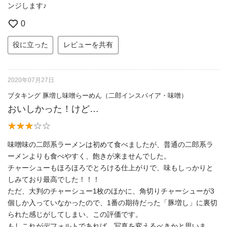
ンジします♪
0
役に立った
レビューを共有
2020年07月27日
ブタキング 豚増し味噌らーめん（二郎インスパイア・味噌）
おいしかった！けど…
味噌味の二郎系ラーメンは初めて食べましたが、普通の二郎系ラ
ーメンよりも食べやすく、飽きが来ませんでした。
チャーシューもほろほろでとろける仕上がりで、味もしっかりと
しみており最高でした！！！
ただ、大判のチャーシュー1枚のほかに、角切りチャーシューが3
個しか入っていなかったので、1番の期待だった「豚増し」に裏切
られた感じがしてしまい、この評価です。
もしこれがデフォルトであれば、写真を変えるべきかと思いま