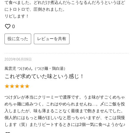
て食べました。どれだけ煮込んだらこうなるんだろうというほど
にトロトロで、圧倒されました。
リピします！
0
役に立った
レビューを共有
2020年06月09日
風雲児 つけめん（つけ麺・鶏白湯）
これぞ求めていた味という感じ！
つけダレが本当にクリーミーで濃厚です。うま味がすごくめちゃ
めちゃ麺に絡みつく。これはやめられませんね…。〆にご飯を投
入しましたが、味も薄まることなく最後まで飽きませんでした。
個人的にはもっと麺がほしいなと思っちゃいますが、そこは我慢
します（笑）またリピートするときには2個一気に食べようかな♪