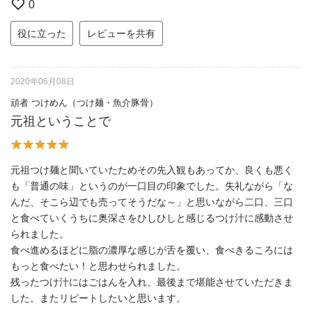
0
役に立った
レビューを共有
2020年06月08日
頑者 つけめん（つけ麺・魚介豚骨）
元祖ということで
元祖つけ麺と聞いていたためその先入観もあってか、良くも悪く
も「普通の味」というのが一口目の印象でした。失礼ながら「な
んだ、そこら辺でも売ってそうだな～」と思いながら二口、三口
と食べていくうちに奥深さをひしひしと感じるつけ汁に感動させ
られました。
食べ進めるほどに脂の濃厚な感じが舌を覆い、食べきるころには
もっと食べたい！と思わせられました。
残ったつけ汁にはごはんを入れ、最後まで堪能させていただきま
した。またリピートしたいと思います。