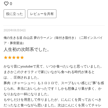
0
役に立った
レビューを共有
2020年06月04日
俺の生きる道 白山店 夢のラーメン（味付き脂付き）（二郎インスパイ
ア・豚骨醤油）
人生初の次郎系でした。
かなり昔にyoutubeで見て、いつか食べたいなと思っていました。
まさかこのクオリティで家にいながら食べれる時代が来ると
は、、圧倒されました。
豚肉（チャーシュー）もトロトロで、スープもいい感じに”豚”を感
じられ、本当においしかったです！しかも想像より量が多く、か
なりおなか一杯になりました。
もやしだけを用意して作りましたが、にんにくを買っておくべき
だったなと食べながら思いました。次はにんにくを買ってチャレ