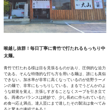
喉越し抜群！毎日丁寧に青竹で打たれるもっちり中
太麺。
青竹で打たれる様は目を見張るものがあり、圧倒的な迫力
である。そんな特徴的な打ち方を用いる麺は、誰にも真似
できない。加水率が非常に高くなっているのが佐野ラーメ
ンの麺で、非常にもっちりしている。まるでうどんかのよ
うな錯覚を覚え、主張しすぎることなくスープを引き立て
る。両者のバランスは絶妙で、少し長めに作られているた
め食べ応え満点。達人芸にまで達したその製法は食べてみ
ると驚きの連続である！