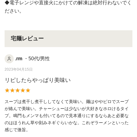
◆電子レンジや直接火にかけての解凍は絶対行わないでく
ださい。
宅麺レビュー
.rm
・50代/男性
2023年04月15日
リピしたらやっぱり美味い
スープは煮干し煮干ししてなくて美味い。麺はややピロでスープ
が絡んで美味い。チャーシューは少ないが大好きなホロけるタイ
プ。鳴門もメンマも付いてるので見本通りにするならあと必要な
のはほうれん草や刻みネギぐらいかな。これぞラーメンといった
感じで激旨。