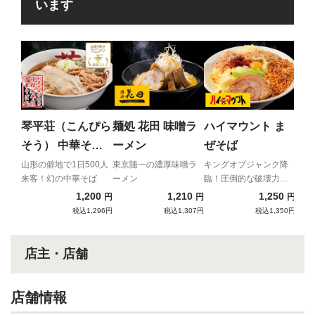
います
らあ
る
すん
なが
琴平荘（こんぴら
麺処 花田 味噌ラ
ハイマウント ま
系の
そう） 中華そば
ーメン
ぜそば
統の
（あっさり）
初登
山形の僻地で1日500人
東京随一の濃厚味噌ラ
キングオブジャンク降
来客！幻の中華そば
ーメン
臨！圧倒的な破壊力と
中毒性！！
1,200
1,210
1,250
円
円
円
税込1,296円
税込1,307円
税込1,350円
店主・店舗
店舗情報