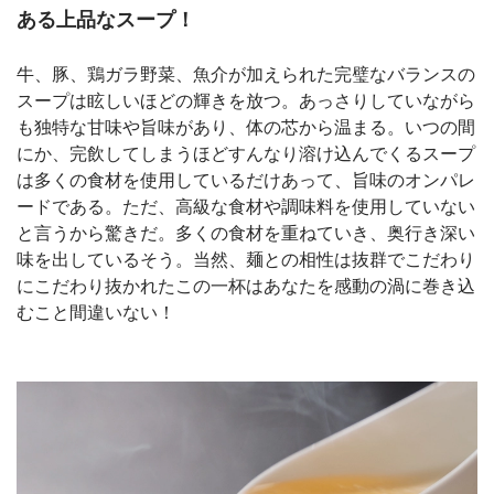
ある上品なスープ！
牛、豚、鶏ガラ野菜、魚介が加えられた完璧なバランスの
スープは眩しいほどの輝きを放つ。あっさりしていながら
も独特な甘味や旨味があり、体の芯から温まる。いつの間
にか、完飲してしまうほどすんなり溶け込んでくるスープ
は多くの食材を使用しているだけあって、旨味のオンパレ
ードである。ただ、高級な食材や調味料を使用していない
と言うから驚きだ。多くの食材を重ねていき、奥行き深い
味を出しているそう。当然、麺との相性は抜群でこだわり
にこだわり抜かれたこの一杯はあなたを感動の渦に巻き込
むこと間違いない！