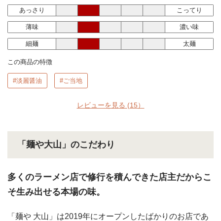
あっさり
こってり
薄味
濃い味
細麺
太麺
この商品の特徴
#淡麗醤油
#ご当地
レビューを見る
(15）
「麺や大山」のこだわり
多くのラーメン店で修行を積んできた店主だからこ
そ生み出せる本場の味。
「麺や 大山」は2019年にオープンしたばかりのお店であ