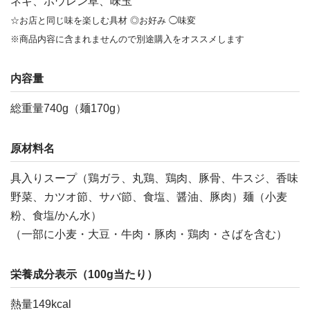
ネギ、ホウレン草、味玉
☆お店と同じ味を楽しむ具材 ◎お好み ◯味変
※商品内容に含まれませんので別途購入をオススメします
内容量
総重量740g（麺170g）
原材料名
具入りスープ（鶏ガラ、丸鶏、鶏肉、豚骨、牛スジ、香味
野菜、カツオ節、サバ節、食塩、醤油、豚肉）麺（小麦
粉、食塩/かん水）
（一部に小麦・大豆・牛肉・豚肉・鶏肉・さばを含む）
栄養成分表示（100g当たり）
熱量149kcal