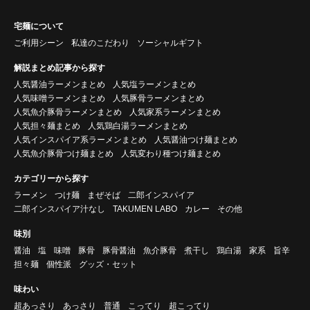
宅麺について
ご利用シーン
私達のこだわり
ソーシャルギフト
解説まとめ記事から探す
人気醤油ラーメンまとめ
人気塩ラーメンまとめ
人気味噌ラーメンまとめ
人気豚骨ラーメンまとめ
人気魚介豚骨ラーメンまとめ
人気家系ラーメンまとめ
人気担々麺まとめ
人気鶏白湯ラーメンまとめ
人気インスパイア系ラーメンまとめ
人気醤油つけ麺まとめ
人気魚介豚骨つけ麺まとめ
人気変わり種つけ麺まとめ
カテゴリーから探す
ラーメン
つけ麺
まぜそば
二郎インスパイア
二郎インスパイア汁なし
TAKUMEN LABO
カレー
その他
味別
醤油
塩
味噌
豚骨
豚骨醤油
魚介豚骨
煮干し
鶏白湯
家系
旨辛
担々麺
個性派
グッズ・セット
味わい
超あっさり
あっさり
普通
こってり
超こってり