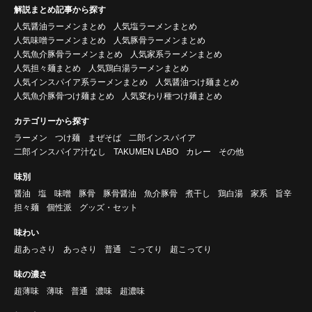
解説まとめ記事から探す
人気醤油ラーメンまとめ
人気塩ラーメンまとめ
人気味噌ラーメンまとめ
人気豚骨ラーメンまとめ
人気魚介豚骨ラーメンまとめ
人気家系ラーメンまとめ
人気担々麺まとめ
人気鶏白湯ラーメンまとめ
人気インスパイア系ラーメンまとめ
人気醤油つけ麺まとめ
人気魚介豚骨つけ麺まとめ
人気変わり種つけ麺まとめ
カテゴリーから探す
ラーメン
つけ麺
まぜそば
二郎インスパイア
二郎インスパイア汁なし
TAKUMEN LABO
カレー
その他
味別
醤油
塩
味噌
豚骨
豚骨醤油
魚介豚骨
煮干し
鶏白湯
家系
旨辛
担々麺
個性派
グッズ・セット
味わい
超あっさり
あっさり
普通
こってり
超こってり
味の濃さ
超薄味
薄味
普通
濃味
超濃味