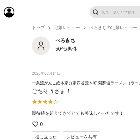
トップ
宅麺レビュー
ぺろきちの宅麺レビュー
ぺろきち
50代/男性
2025年08月14日
一条流がんこ総本家分家四谷荒木町 紫蘇塩ラーメン（ラー
ごちそうさま！
期待値を超えてきてとても美味しかったです！
0
役に立った
レビューを共有