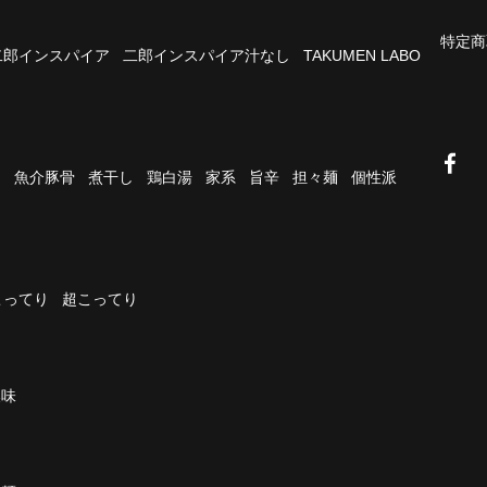
特定商
二郎インスパイア
二郎インスパイア汁なし
TAKUMEN LABO
油
魚介豚骨
煮干し
鶏白湯
家系
旨辛
担々麺
個性派
こってり
超こってり
濃味