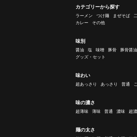
カテゴリーから探す
ラーメン
つけ麺
まぜそば
カレー
その他
味別
醤油
塩
味噌
豚骨
豚骨醤
グッズ・セット
味わい
超あっさり
あっさり
普通
味の濃さ
超薄味
薄味
普通
濃味
超
麺の太さ