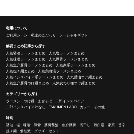
宅麺について
ご利用シーン
私達のこだわり
ソーシャルギフト
解説まとめ記事から探す
人気醤油ラーメンまとめ
人気塩ラーメンまとめ
人気味噌ラーメンまとめ
人気豚骨ラーメンまとめ
人気魚介豚骨ラーメンまとめ
人気家系ラーメンまとめ
人気担々麺まとめ
人気鶏白湯ラーメンまとめ
人気インスパイア系ラーメンまとめ
人気醤油つけ麺まとめ
人気魚介豚骨つけ麺まとめ
人気変わり種つけ麺まとめ
カテゴリーから探す
ラーメン
つけ麺
まぜそば
二郎インスパイア
二郎インスパイア汁なし
TAKUMEN LABO
カレー
その他
味別
醤油
塩
味噌
豚骨
豚骨醤油
魚介豚骨
煮干し
鶏白湯
家系
旨辛
担々麺
個性派
グッズ・セット