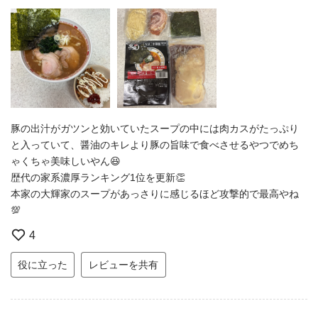
豚の出汁がガツンと効いていたスープの中には肉カスがたっぷり
と入っていて、醤油のキレより豚の旨味で食べさせるやつでめち
ゃくちゃ美味しいやん😆
歴代の家系濃厚ランキング1位を更新👏
本家の大輝家のスープがあっさりに感じるほど攻撃的で最高やね
💯
4
役に立った
レビューを共有