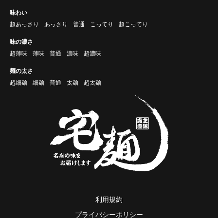
味わい
超あっさり
あっさり
普通
こってり
超こってり
味の濃さ
超薄味
薄味
普通
濃味
超濃味
麺の太さ
超細麺
細麺
普通
太麺
超太麺
利用規約
プライバシーポリシー