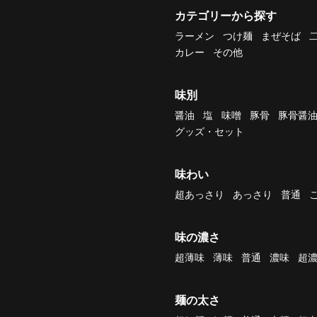
カテゴリーから探す
ラーメン
つけ麺
まぜそば
カレー
その他
味別
醤油
塩
味噌
豚骨
豚骨醤
グッズ・セット
味わい
超あっさり
あっさり
普通
味の濃さ
超薄味
薄味
普通
濃味
超
麺の太さ