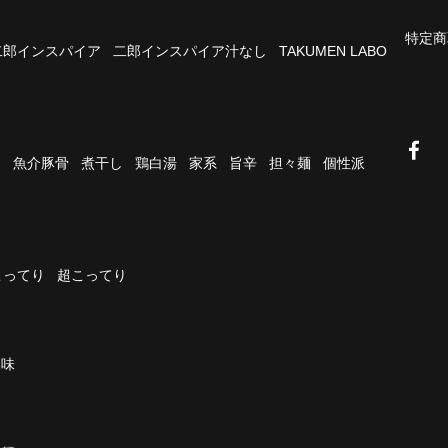
特定商
二郎インスパイア
二郎インスパイア汁なし
TAKUMEN LABO
油
魚介豚骨
煮干し
鶏白湯
家系
旨辛
担々麺
個性派
こってり
超こってり
濃味