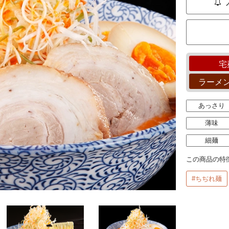
宅
ラーメ
あっさり
薄味
細麺
この商品の特
#ちぢれ麺