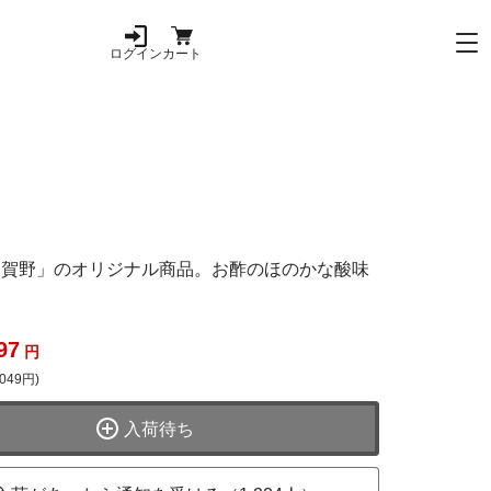
ログイン
カート
多賀野」のオリジナル商品。お酢のほのかな酸味
97
円
049円)
入荷待ち