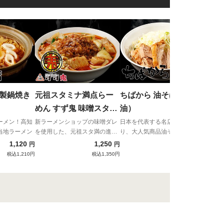
しお
し
プリ
の水
る！
特製鍋焼き
元祖スタミナ満点らー
ちばから 油そば（醤
めん すず鬼 味噌スタ満
油）
(ピリ辛スタミナアブラ
ーメン！高知
新ラーメンショップの味噌ダレ
日本を代表する名店ちばからよ
当地ラーメン
を使用した、元祖スタ満の進化
り、大人気商品油そばが新登場
付き)
系！
1,120
1,250
1,230
円
円
円
税込1,210円
税込1,350円
税込1,328円