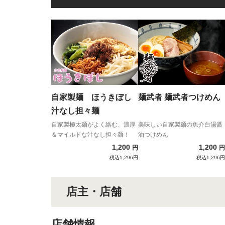
自家製麺 ほうきぼし
麺武者 麺武者つけめん
汁なし担々麺
自家製極太麺がよく絡む、濃厚
美味しい自家製麺の魚介白湯醤
＆マイルドな汁なし担々麺！
油つけめん
1,200
1,200
円
円
税込1,296円
税込1,296円
店主・店舗
店舗情報