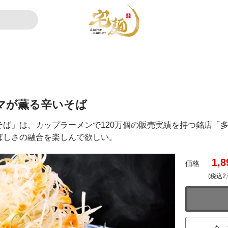
マが薫る辛いそば
ば」は、カップラーメンで120万個の販売実績を持つ銘店「
ばしさの融合を楽しんで欲しい。
1,8
価格
(税込2,