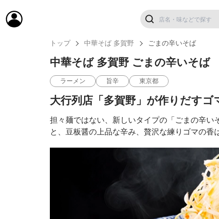
トップ
中華そば 多賀野
ごまの辛いそば
中華そば 多賀野 ごまの辛いそば
ラーメン
旨辛
東京都
大行列店「多賀野」が作りだすゴ
担々麺ではない、新しいタイプの「ごまの辛いそ
と、豆板醤の上品な辛み、贅沢な練りゴマの香