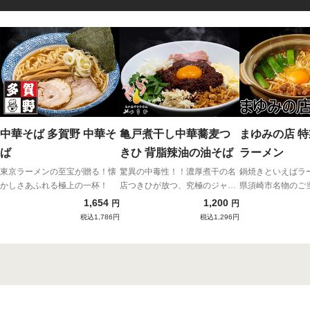
中華そば 多賀野 中華そ
亀戸煮干し中華蕎麦つ
まゆみの店 
ば
きひ 背脂辣油の油そば
ラーメン
東京ラーメンの至宝が贈る！懐
驚異の中毒性！！濃厚煮干の名
鍋焼きといえばラ
かしさあふれる極上の一杯！
店つきひが放つ、究極のジャン
県須崎市名物のご
ク背脂まぜそば！とにかく、ク
1,654
1,200
円
円
セになる味わい！
税込1,786円
税込1,296円