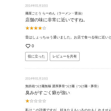
2014年01月10日
麺屋ごとう らーめん（ラーメン・醤油）
店舗の味に非常に近いですね。
昔はしょっちゅう通いました。お店で食べる味に近い
0
役に立った
レビューを共有
2014年01月10日
無鉄砲つけ麺無極 濃厚豚骨つけ麺（つけ麺・豚骨）
臭みがすごく癖が強い
私はこの評価ですが、好きな人もいるのかもしれませ