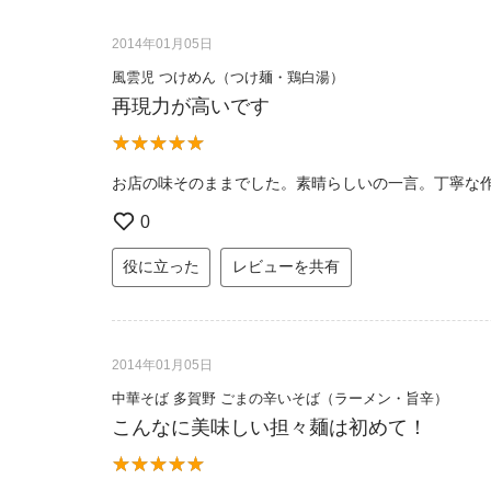
2014年01月05日
風雲児 つけめん（つけ麺・鶏白湯）
再現力が高いです
お店の味そのままでした。素晴らしいの一言。丁寧な
0
役に立った
レビューを共有
2014年01月05日
中華そば 多賀野 ごまの辛いそば（ラーメン・旨辛）
こんなに美味しい担々麺は初めて！