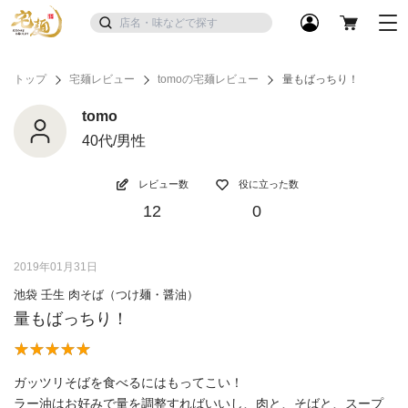
トップ
宅麺レビュー
tomoの宅麺レビュー
量もばっちり！
tomo
40代/男性
レビュー数
役に立った数
12
0
2019年01月31日
池袋 壬生 肉そば（つけ麺・醤油）
量もばっちり！
ガッツリそばを食べるにはもってこい！
ラー油はお好みで量を調整すればいいし、肉と、そばと、スープ