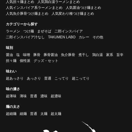
人気担々麺まとめ
人気鶏白湯ラーメンまとめ
人気インスパイア系ラーメンまとめ
人気醤油つけ麺まとめ
人気魚介豚骨つけ麺まとめ
人気変わり種つけ麺まとめ
カテゴリーから探す
ラーメン
つけ麺
まぜそば
二郎インスパイア
二郎インスパイア汁なし
TAKUMEN LABO
カレー
その他
味別
醤油
塩
味噌
豚骨
豚骨醤油
魚介豚骨
煮干し
鶏白湯
家系
旨辛
担々麺
個性派
グッズ・セット
味わい
超あっさり
あっさり
普通
こってり
超こってり
味の濃さ
超薄味
薄味
普通
濃味
超濃味
麺の太さ
超細麺
細麺
普通
太麺
超太麺