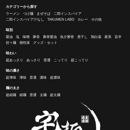
カテゴリーから探す
ラーメン
つけ麺
まぜそば
二郎インスパイア
二郎インスパイア汁なし
TAKUMEN LABO
カレー
その他
味別
醤油
塩
味噌
豚骨
豚骨醤油
魚介豚骨
煮干し
鶏白湯
家系
旨辛
担々麺
個性派
グッズ・セット
味わい
超あっさり
あっさり
普通
こってり
超こってり
味の濃さ
超薄味
薄味
普通
濃味
超濃味
麺の太さ
超細麺
細麺
普通
太麺
超太麺