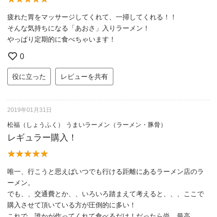
疲れた胃をマッサージしてくれて、一掃してくれる！！
そんな気持ちになる「あおさ」入りラーメン！
やっぱり定期的に食べちゃいます！
0
役に立った
レビューを共有
2019年01月31日
松福（しょうふく） うまいラーメン（ラーメン・豚骨）
レギュラー購入！
唯一、行こうと思えばいつでも行ける距離にあるラーメン店のラ
ーメン。
でも、、交通費とか、、いろいろ踏まえて考えると、、、ここで
購入させて頂いている方が圧倒的に多い！
これで、誰かが作ってくれて食べるだけ！だったら尚、最高