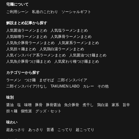
宅麺について
ご利用シーン
私達のこだわり
ソーシャルギフト
解説まとめ記事から探す
人気醤油ラーメンまとめ
人気塩ラーメンまとめ
人気味噌ラーメンまとめ
人気豚骨ラーメンまとめ
人気魚介豚骨ラーメンまとめ
人気家系ラーメンまとめ
人気担々麺まとめ
人気鶏白湯ラーメンまとめ
人気インスパイア系ラーメンまとめ
人気醤油つけ麺まとめ
人気魚介豚骨つけ麺まとめ
人気変わり種つけ麺まとめ
カテゴリーから探す
ラーメン
つけ麺
まぜそば
二郎インスパイア
二郎インスパイア汁なし
TAKUMEN LABO
カレー
その他
味別
醤油
塩
味噌
豚骨
豚骨醤油
魚介豚骨
煮干し
鶏白湯
家系
旨辛
担々麺
個性派
グッズ・セット
味わい
超あっさり
あっさり
普通
こってり
超こってり