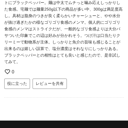
トにブラックペッパー。麺は中太でムチっと噛み応えしっかりし
た食感。宅麺では麺量250g以下の商品が多い中、300gは満足度高
し。具材は脂身のつきが良く柔らかいチャーシューと、やや水分
が抜け過ぎたかの様なゴリゴリ食感のメンマ。個人的にゴリゴリ
食感のメンマはストライクだが、一般的なゴリ食感よりは大分パ
サついた印象でこの辺は好みが分かれそう。つけ汁は口当たりク
リーミーで動物系が主体。しっかりと魚介の旨味も感じることが
出来るのは嬉しい誤算で、塩分濃度はそれなりにしっかりある。
ブラックペッパーとの相性はとても良いと感じたので、是非試し
てみて。
0
役に立った
レビューを共有