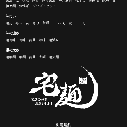
醤油
塩
味噌
豚骨
豚骨醤油
魚介豚骨
煮干し
鶏白湯
家系
旨辛
担々麺
個性派
グッズ・セット
味わい
超あっさり
あっさり
普通
こってり
超こってり
味の濃さ
超薄味
薄味
普通
濃味
超濃味
麺の太さ
超細麺
細麺
普通
太麺
超太麺
利用規約