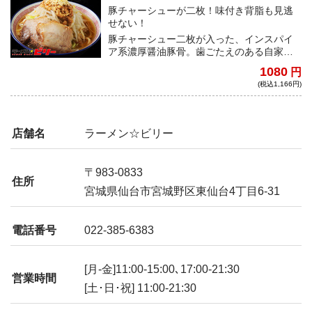
豚チャーシューが二枚！味付き背脂も見逃
せない！
豚チャーシュー二枚が入った、インスパイ
ア系濃厚醤油豚骨。歯ごたえのある自家製
極太麺は歯切れがよい。トッピングの味付
1080
円
き背脂もついており、宅麺でのリピート率
(税込1,166円)
や満足度は抜群のスコアを誇る究極の一
杯。
店舗名
ラーメン☆ビリー
〒983-0833
住所
宮城県仙台市宮城野区東仙台4丁目6-31
電話番号
022-385-6383
[月-金]11:00-15:00､17:00-21:30
営業時間
[土･日･祝] 11:00-21:30