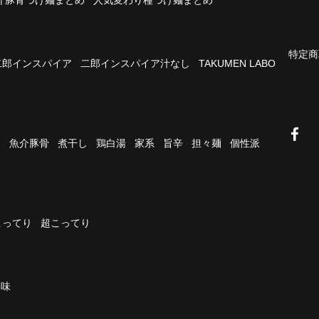
特定商
二郎インスパイア
二郎インスパイア汁なし
TAKUMEN LABO
油
魚介豚骨
煮干し
鶏白湯
家系
旨辛
担々麺
個性派
こってり
超こってり
濃味