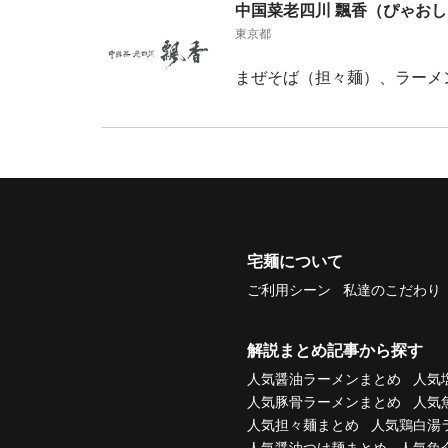
中国菜老四川 飄香（ぴゃお
東京都
まぜそば（担々麺）、ラーメ
宅麺について
ご利用シーン
私達のこだわり
解説まとめ記事から探す
人気醤油ラーメンまとめ
人気
人気豚骨ラーメンまとめ
人気
人気担々麺まとめ
人気鶏白湯
人気醤油つけ麺まとめ
人気魚