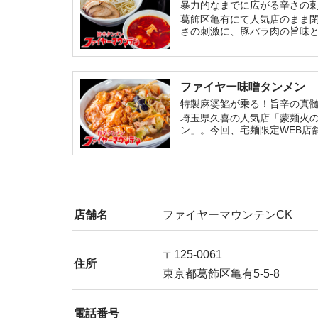
暴力的なまでに広がる辛さの
葛飾区亀有にて人気店のまま閉
さの刺激に、豚バラ肉の旨味
ファイヤー味噌タンメン
特製麻婆餡が乗る！旨辛の真
埼玉県久喜の人気店「蒙麺火
ン」。今回、宅麺限定WEB店
店舗名
ファイヤーマウンテンCK
〒125-0061
住所
東京都葛飾区亀有5-5-8
電話番号