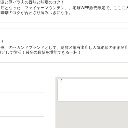
刺激と豚バラ肉の旨味と味噌のコク！
店となった「ファイヤーマウンテン」。宅麺WEB販売限定で、ここに
と味噌のコクが合わさり病みつきになる。
髄！
の豚」のセカンドブランドとして、葛飾区亀有出店し人気絶頂のまま閉
舗として復活！旨辛の真髄を堪能できる一杯！