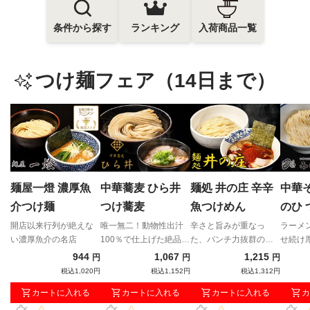
条件から探す
ランキング
入荷商品一覧
つけ麺フェア（14日まで）
麺屋一燈 濃厚魚
中華蕎麦 ひら井
麺処 井の庄 辛辛
中華
介つけ麺
つけ蕎麦
魚つけめん
のひ 
開店以来行列が絶えな
唯一無二！動物性出汁
辛さと旨みが重なっ
ラーメ
い濃厚魚介の名店
100％で仕上げた絶品極
た、パンチ力抜群の辛
せ続け
濃つけ麺！
辛魚つけめん
る大注
944
1,067
1,215
円
円
円
麺が登
税込1,020円
税込1,152円
税込1,312円
カートに入れる
カートに入れる
カートに入れる
カ