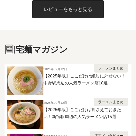
ツルピロの麺肌と口当たり、モチプ
辛旨スープと背脂をぐいぐい持ち上
さは別格。妻と分け合って、汗をか
リの強いコシ、香ばしい小麦の風味
げてくれて、噛むほどに小麦の甘み
きながら最後まで箸が止まりません
レビューをもっと見る
とナチュラルな甘味が噛むほどに味
が返ってきます。 味付きの具はスタ
でした✨
わえます。 硬め茹では麺のα化が進
ミナ系らしい甘辛さで、ご飯が欲し
まず強いコシとツルツルの舌触りを
くなるタイプ😃 麺は茹で前229gが茹
生み出せなくなるので、指定の茹で
で後339gまで増えるので、少食の方
時間を守り、たっぷりの熱湯でしっ
は夫婦でシェアしてちょうどいい
かりと茹でましょう。 付属トッピ
量。 背脂が別袋で付くので、入れる
宅麺マガジン
ングはInスープで、ミディアム食感
量で自分好みのコクに調整できま
の極太メンマが4本と、しっとり柔ら
す。 味付きの背脂を白米にひとさじ
かい豚肩ロース厚スライスチャーシ
のせると、それだけでもう一品完成
ューが1枚で、どちらも程良い味付
します。 正直なところ、辛さは中辛
ラーメンまとめ
2025年09月12日
け。 熱を通し過ぎるとどちらも品
くらいで、激辛好きの方には物足り
【2025年版】ここだけは絶対に外せない！
質・食感共に劣化するので、湯煎の
ないかもしれません。 逆にいえば辛
中野駅周辺の人気ラーメン店10選
かけ過ぎには注意です。 麺武者
いのが得意でなくても食べ切れる強
は宅麺で初めて頂き、その際はラー
さなので、そこは好みが分かれると
メンもつけ麺も普通の無化調濃厚ト
ころだと思います。 妻と分け合っ
ラーメンまとめ
2025年09月12日
ンギョという印象しか無かったので
て、追い刻みニンニクと溶き卵ディ
【2025年版】ここだけは押さえておきた
すが、 その後東北研修の際に実店舗
ップで味変しながら最後まで飽きず
い！新宿駅周辺の人気ラーメン店15選
で実物を頂いたところ、宅麺の冷凍
に完食。 シェア前提で買っても大満
仕様との風味のギャップに驚き、そ
足の一杯でした✨
こで冷凍の影響を受けやすいタイプ
という事に気付きました。 実物は
店主インタビュー