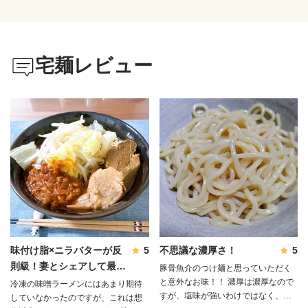
宅麺レビュー
味付け脂×ニラバターが反
5
不思議な濃厚さ！
5
則級！妻とシェアして最後
豚骨魚介のつけ麺と思っていただく
は完飲しました✨
と意外なお味！！ 濃厚は濃厚なので
冷凍の味噌ラーメンにはあまり期待
すが、塩味が強いわけではなく、節
していなかったのですが、これは想