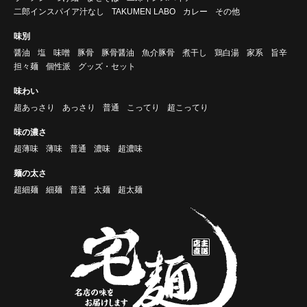
二郎インスパイア汁なし
TAKUMEN LABO
カレー
その他
味別
醤油
塩
味噌
豚骨
豚骨醤油
魚介豚骨
煮干し
鶏白湯
家系
旨辛
担々麺
個性派
グッズ・セット
味わい
超あっさり
あっさり
普通
こってり
超こってり
味の濃さ
超薄味
薄味
普通
濃味
超濃味
麺の太さ
超細麺
細麺
普通
太麺
超太麺