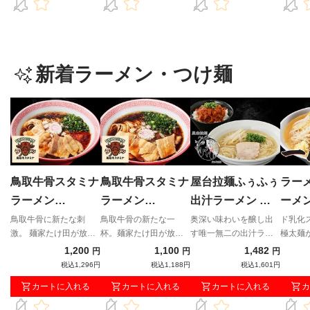
新着ラーメン・つけ麺
鳥取牛骨スタミナ
鳥取牛骨スタミナ
屋台拉麺ふぅふぅ
ラー
ラーメン
ラーメン
出汁ラーメン 辛
ーメ
BULLKACCHON
BULLKACCHON
すじセット
鳥取牛骨に新たな刺
鳥取牛骨の新たな一
奥深い味わいを醸し出
ド乳化
激。 麺家たけ田が放つ
杯。麺家たけ田が放つ
す唯一無二の出汁ラー
極太麺
本店 牛骨旨辛ラ
本店 牛骨スタミ
渾身のセカンドブラン
渾身のセカンドブラン
メン！
一無二
1,200
1,100
1,482
円
円
円
ーメン
ナラーメン
ド。
ド。
イア
税込1,296円
税込1,188円
税込1,601円
カートに入れる
カートに入れる
カートに入れる
カ