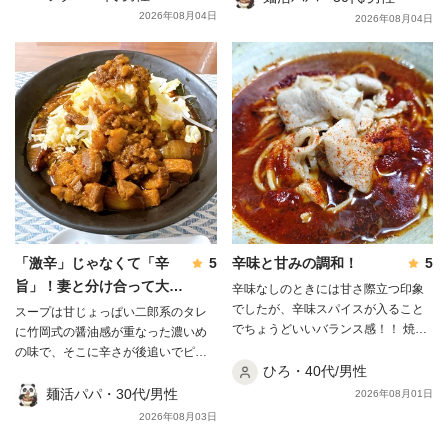
ランス型である影武者らーめん、節
さの後にコクと旨味が追いかけてき
飽きません。 肉味噌もほんのりピリ
2026年08月04日
2026年08月04日
を強調したガツンらーめん、また私
て一気に“旨辛”へ化けました🍜 麺は
辛でしょっぱめなので、一気に溶か
が行った時はあっさり煮干というの
自家製の極太平打ちで、もちもちの
さず少しずつ加えるのがちょうどよ
もあり、その中でも本品は節強調型
ワシワシ食感。強烈なスープに負け
かったです。 こってり系なのに甘み
のガツンらーめんというメニューに
ない力強さです。 そして声を大にし
があるぶん重たさが少なく、妻と分
なります。 商品名の通り濃厚節系
て言いたいのが豚。プルプルの極厚
け合って結局スープまで完飲。 まだ
白湯スープですが、適度なザラ感は
バラが2枚、箸で持ち上げると崩れる
試せていない味変が残っているの
あるもののドロついてはおらず、見
ほど柔らかく、臭みはゼロ。正直こ
で、リピート確定の一杯です✨
た目よりサラリとしており、 たっぷ
の豚だけでも買う価値があります😃
りの鶏油と油膜が張るほどのコラー
麺は茹で前302.5gが茹で後509gまで
ゲンにより、スープ温度が最後まで
増えて、完成した丼は総重量
熱々に保たれています。 旨味は無
1250g。夫婦でシェアしても大満足
化調でまろやかながら塩分濃度は約
のボリュームでした。 溶き卵を用意
「激辛」じゃなくて「辛
5
辛味と甘みの調和！
5
2.2%と高めで醤油もしっかり効いて
して麺をつけて食べると、辛さが体
旨」！妻と分け合って大正
辛味なしのときには甘さ際立つ印象
おり、塩分も糖分も強く、 魚介が突
感で半分・旨さは倍増します。 正直
解の一杯✨
でしたが、辛味スパイスが入ること
出してガツンとパワフルに効いてい
スープは甘じょっぱい二郎系のタレ
なところ、辛さは本物でした。一口
でちょうどいいバランス感！！ 焼肉
るというよりも、節の濃度、オイリ
に竹岡式の醤油感が重なった濃いめ
すすった瞬間にむせて、水が手放せ
屋に来た錯覚にも陥りました笑 ごち
ーな油分、パンチの強い塩味と甘味
の味で、そこに辛さが後追いでピリ
ません。 辛いのが少し苦手な妻は、
そう様でした！！！
ひろ・40代/男性
がそれぞれバランス良くガツンと効
ッと効いてきます。 「激辛」ではな
溶き卵があってようやく完食できた
いているという形です。 麺は自家
く「辛旨」。旨味を壊さずに刺激だ
麺活パパ・30代/男性
ほど。辛党でない方は卵を1個用意し
2026年08月01日
製の多加水平打太縮れ麺。 手揉みに
けを足した絶妙なバランスでした🍜
ておくと安心だと思います。 それで
2026年08月03日
よる力強いうねりがあり、瑞々しい
麺は二郎系らしいワシワシの極太。
も、崩れる極厚豚と二層スープの旨