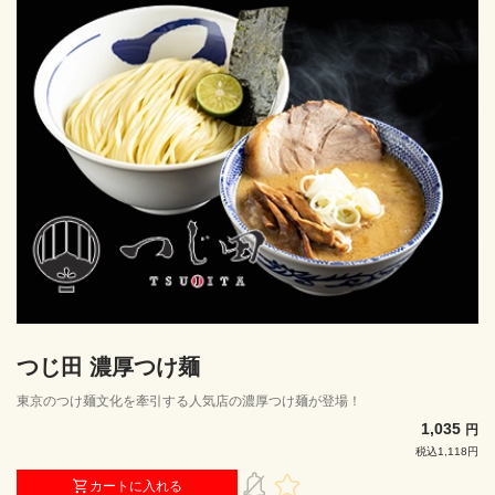
つじ田 濃厚つけ麺
東京のつけ麺文化を牽引する人気店の濃厚つけ麺が登場！
1,035
円
税込1,118円
カートに入れる