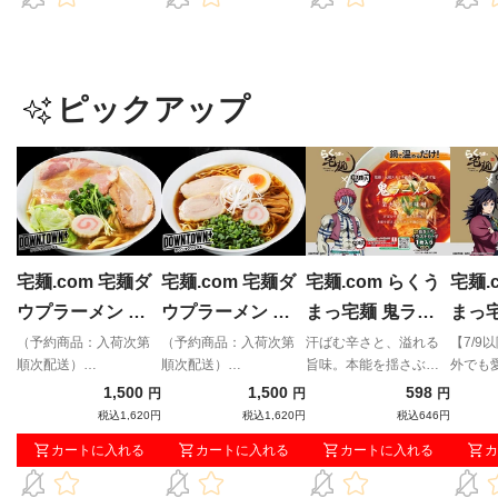
ピックアップ
宅麺.com 宅麺ダ
宅麺.com 宅麺ダ
宅麺.com らくう
宅麺.
ウプラーメン プ
ウプラーメン ダ
まっ宅麺 鬼ラー
まっ
ラちゃん（豚骨魚
ウちゃん（醤油）
メン「業火の赤辛
メン
（予約商品：入荷次第
（予約商品：入荷次第
汗ばむ辛さと、溢れる
【7/9
順次配送）
順次配送）
旨味。本能を揺さぶる
外でも
介）（予約商品：
（予約商品：入荷
味噌」
濃旨
「DOWNTOWN+」× 宅
「DOWNTOWN+」× 宅
スタミナ満点の一撃。
骨をベ
1,500
1,500
598
円
円
円
入荷次第順次配
次第順次配送）
の雫
麺コラボラーメン！松
麺コラボラーメン！松
ように
税込1,620円
税込1,620円
税込646円
送）
本人志氏とダイアン・
本人志氏とダイアン・
旨みだ
カートに入れる
カートに入れる
カートに入れる
カ
津田篤宏氏が作り上げ
津田篤宏氏が作り上げ
た究極の味をご賞味あ
た究極の味をご賞味あ