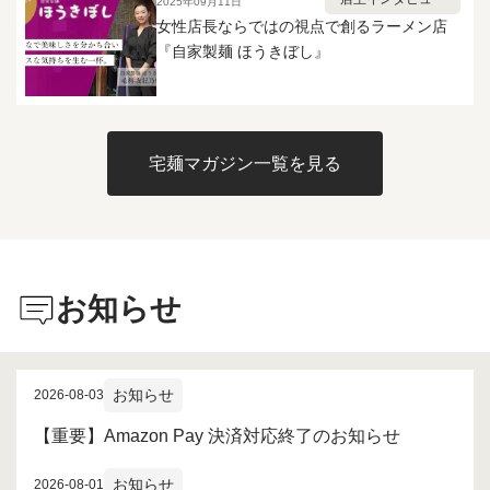
2025年09月11日
ナチュラルかつ複雑で濃厚な旨味に
女性店長ならではの視点で創るラーメン店
加え魚介の風味がフレッシュで雑味
『自家製麺 ほうきぼし』
もない、斑鳩のベーシックな面影を
感じるしっかりとした青葉インスパ
イアの無化調Wスープで、 このガツ
ンらーめんに関しても実店舗のほう
が本当の意味でガツンと来る、魚介
宅麺マガジン一覧を見る
の新鮮かつ荒っぽいワイルドな風味
が活きていましたが、 冷凍だと比較
的ソフトで優しい味わいの程良いガ
ツン度に落ち着いており、実店舗を
知る方だと多少の違和感を覚えるか
もしれません。 ただあまりガツン
お知らせ
過ぎるのは苦手かもという方には、
マイルドで食べやすい変化が逆にメ
リットとしてポジティブに作用して
いると思います。
お知らせ
2026-08-03
【重要】Amazon Pay 決済対応終了のお知らせ
お知らせ
2026-08-01