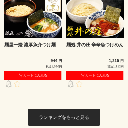
麺屋一燈 濃厚魚介つけ麺
麺処 井の庄 辛辛魚つけめん
944
1,215
円
円
税込1,020円
税込1,312円
カートに入れる
カートに入れる
ランキングをもっと見る