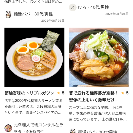
感が強すぎるわけでもなく！ そし
像以上でした。 ひとくち目は甘めの
て、麺はモチモチ！！ 濃厚さはあり
ひろ・40代/男性
味噌で、そこから豚骨のコクが後を
つつも、舌の縦方向に濃厚さを感じ
追ってきます。レンゲを底に沈めて
麺活パパ・30代/男性
2026年08月04日
るお味！ 感覚的な感想で申し訳ござ
から引き上げると、コクと旨味が凝
2026年08月05日
いません！ ごちそう様でした！！！
縮した別物のスープになります🍜 麺
は極太の平打ちで、もちもちしなが
ら噛むとワシワシ。太いぶんスープ
をしっかり持ち上げてくれます。 チ
ャーシューは豚ウデ肉で、見た目は
硬そうなのに食べるとホロホロ。そ
れでいて肉感はしっかり残っていて
満足感がありました😃 麺は茹で前
287.5gが茹で後454.0gまで増えるの
で、妻とシェアしてちょうどいい
量。 もやしとニンニクを用意してお
くと、肉味噌との相性がぐっと良く
節油旨味のトリプルガツン
5
箸で崩れる極厚豚が別格！
5
なります。 別皿に取り分けた味付け
想像の上をいく激辛だけど
店主は2000年代初期のラーメン業界
脂に、レンジで作ったニラバターを
溶き卵で完食できました✨
を牽引した超名店、九段斑鳩の出身
スープは上に強烈な辛味、下に豚
合わせて麺をディップ。これが一番
という事で、青葉インスパイアの流
星。本来の豚骨醤油が沈んだ二層構
の当たりでした。 正直なところ、味
れを汲む無化調Wスープが特徴とし
造になっています。 上の層だけをす
付け脂を全部スープに入れてしまう
て表れていますが、 麺武者の豚骨魚
元料理人で現コンサルなラ
くうと「ただ辛いだけ」ですが、底
とかなり重たくなります。別皿にし
介醤油ラーメンには動物と魚介のバ
ヲタ・40代/男性
から一度しっかり混ぜて飲むと、辛
麺活パパ・30代/男性
て「つけて食べる」ほうが最後まで