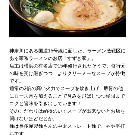
神奈川にある国道15号線に面した、ラーメン激戦区に
ある家系ラーメンのお店「すずき家」。
店主は横浜の有名店で15年修行されたそうで、修行元
の味を受け継ぎつつ、よりクリーミーなスープが特徴
です。
通常の2倍の高い火力でスープを炊き上げ、豚骨の他
にロース肉を加えることで臭みを飛ばしつつ極限まで
コクと旨味を引き出しています！
そのこだわりは納得のいくスープが出来ないとお店を
開けないほどだとか。
麺は長多屋製麺さんの中太ストレート麺で、やや平打
ちです。