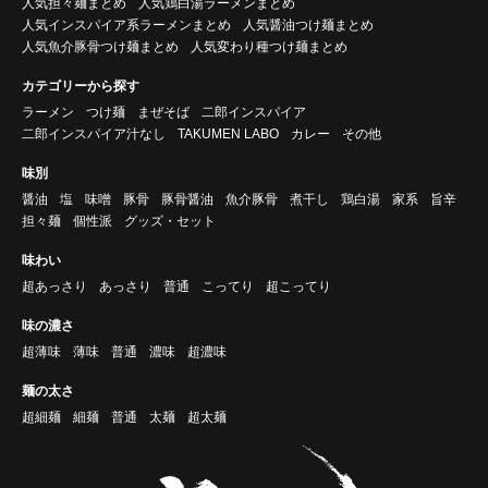
人気担々麺まとめ
人気鶏白湯ラーメンまとめ
人気インスパイア系ラーメンまとめ
人気醤油つけ麺まとめ
人気魚介豚骨つけ麺まとめ
人気変わり種つけ麺まとめ
カテゴリーから探す
ラーメン
つけ麺
まぜそば
二郎インスパイア
二郎インスパイア汁なし
TAKUMEN LABO
カレー
その他
味別
醤油
塩
味噌
豚骨
豚骨醤油
魚介豚骨
煮干し
鶏白湯
家系
旨辛
担々麺
個性派
グッズ・セット
味わい
超あっさり
あっさり
普通
こってり
超こってり
味の濃さ
超薄味
薄味
普通
濃味
超濃味
麺の太さ
超細麺
細麺
普通
太麺
超太麺