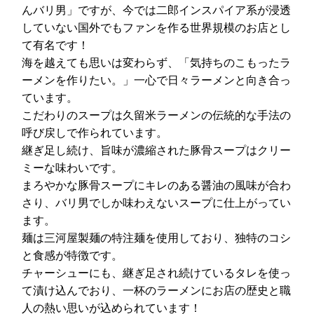
んバリ男」ですが、今では二郎インスパイア系が浸透
していない国外でもファンを作る世界規模のお店とし
て有名です！
海を越えても思いは変わらず、「気持ちのこもったラ
ーメンを作りたい。」一心で日々ラーメンと向き合っ
ています。
こだわりのスープは久留米ラーメンの伝統的な手法の
呼び戻しで作られています。
継ぎ足し続け、旨味が濃縮された豚骨スープはクリー
ミーな味わいです。
まろやかな豚骨スープにキレのある醤油の風味が合わ
さり、バリ男でしか味わえないスープに仕上がってい
ます。
麺は三河屋製麺の特注麺を使用しており、独特のコシ
と食感が特徴です。
チャーシューにも、継ぎ足され続けているタレを使っ
て漬け込んでおり、一杯のラーメンにお店の歴史と職
人の熱い思いが込められています！