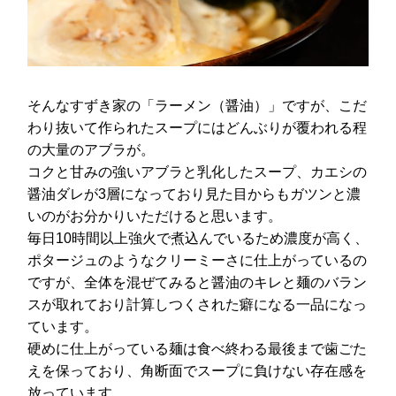
そんなすずき家の「ラーメン（醤油）」ですが、こだ
わり抜いて作られたスープにはどんぶりが覆われる程
の大量のアブラが。
コクと甘みの強いアブラと乳化したスープ、カエシの
醤油ダレが3層になっており見た目からもガツンと濃
いのがお分かりいただけると思います。
毎日10時間以上強火で煮込んでいるため濃度が高く、
ポタージュのようなクリーミーさに仕上がっているの
ですが、全体を混ぜてみると醤油のキレと麺のバラン
スが取れており計算しつくされた癖になる一品になっ
ています。
硬めに仕上がっている麺は食べ終わる最後まで歯ごた
えを保っており、角断面でスープに負けない存在感を
放っています。