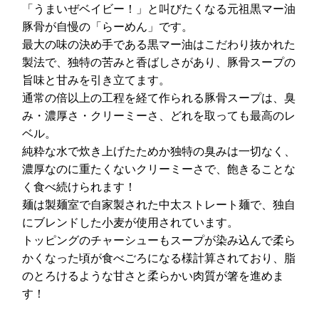
「うまいぜベイビー！」と叫びたくなる元祖黒マー油
豚骨が自慢の「らーめん」です。
最大の味の決め手である黒マー油はこだわり抜かれた
製法で、独特の苦みと香ばしさがあり、豚骨スープの
旨味と甘みを引き立てます。
通常の倍以上の工程を経て作られる豚骨スープは、臭
み・濃厚さ・クリーミーさ、どれを取っても最高のレ
ベル。
純粋な水で炊き上げたためか独特の臭みは一切なく、
濃厚なのに重たくないクリーミーさで、飽きることな
く食べ続けられます！
麺は製麺室で自家製された中太ストレート麺で、独自
にブレンドした小麦が使用されています。
トッピングのチャーシューもスープが染み込んで柔ら
かくなった頃が食べごろになる様計算されており、脂
のとろけるような甘さと柔らかい肉質が箸を進めま
す！