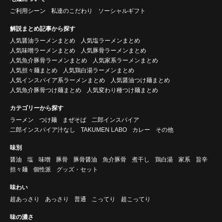
ご利用シーン
私達のこだわり
ソーシャルギフト
解説まとめ記事から探す
人気醤油ラーメンまとめ
人気塩ラーメンまとめ
人気味噌ラーメンまとめ
人気豚骨ラーメンまとめ
人気魚介豚骨ラーメンまとめ
人気家系ラーメンまとめ
人気担々麺まとめ
人気鶏白湯ラーメンまとめ
人気インスパイア系ラーメンまとめ
人気醤油つけ麺まとめ
人気魚介豚骨つけ麺まとめ
人気変わり種つけ麺まとめ
カテゴリーから探す
ラーメン
つけ麺
まぜそば
二郎インスパイア
二郎インスパイア汁なし
TAKUMEN LABO
カレー
その他
味別
醤油
塩
味噌
豚骨
豚骨醤油
魚介豚骨
煮干し
鶏白湯
家系
旨辛
担々麺
個性派
グッズ・セット
味わい
超あっさり
あっさり
普通
こってり
超こってり
味の濃さ