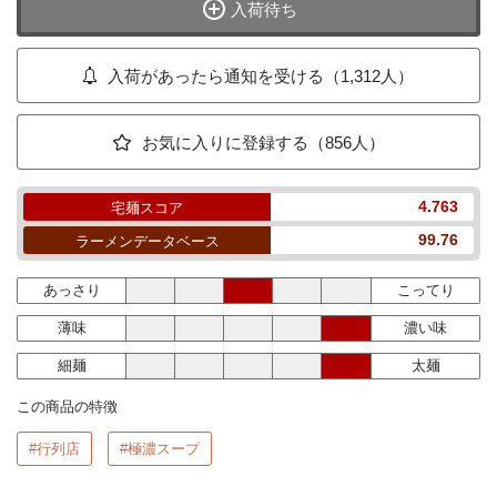
入荷待ち
入荷があったら通知を受ける（1,312人）
お気に入りに登録する（856人）
4.763
宅麺スコア
99.76
ラーメンデータベース
あっさり
こってり
薄味
濃い味
細麺
太麺
この商品の特徴
#行列店
#極濃スープ