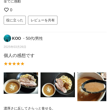
全てに感動
0
役に立った
レビューを共有
KOO
・50代/男性
2025年03月26日
個人の感想です
濃厚さに反してさらっと食せる。