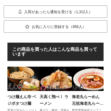
入荷があったら通知を受ける（1,312人）
お気に入りに登録する（856人）
この商品を買った人はこんな商品も買って
います
中
新
伊
唯一
しか
つけ麺えん寺 ベ
天高く翔べ！ ラ
海老丸らーめん
調理
ジポタつけ麺
ーメン
元祖海老丸らーめ
場！
ん
野菜の甘みたっぷりト
豚ガラ・豚肉・背脂を
驚愕濃厚海老スープ！