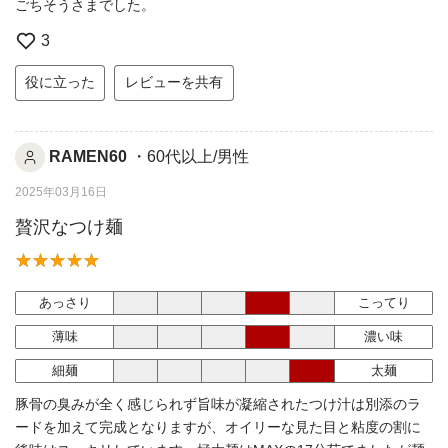
ごちそうさまでした。
3
役に立った
レビューを共有
RAMEN60
・60代以上/男性
2025年03月16日
贅沢なつけ麺
あっさり
こってり
薄味
濃い味
細麺
太麺
豚骨の臭みが全く感じられず旨味が凝縮されたつけ汁は別添のラ
ードを加えて完成となりますが、オイリーな見た目と粘度の割に