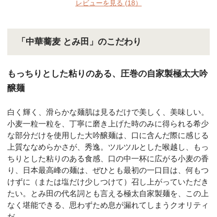
レビューを見る
(18）
「中華蕎麦 とみ田」のこだわり
もっちりとした粘りのある、圧巻の自家製極太大吟
醸麺
白く輝く、滑らかな麺肌は見るだけで美しく、美味しい。
小麦一粒一粒を、丁寧に磨き上げた時のみに得られる希少
な部分だけを使用した大吟醸麺は、口に含んだ際に感じる
上質ななめらかさが、秀逸。ツルツルとした喉越し、もっ
ちりとした粘りのある食感、口の中一杯に広がる小麦の香
り、日本最高峰の麺は、ぜひとも最初の一口目は、何もつ
けずに（または塩だけ少しつけて）召し上がっていただき
たい。とみ田の代名詞とも言える極太自家製麺を、この上
なく堪能できる、思わずため息が漏れてしまうクオリティ
だ。