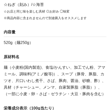
☆ねぎ（刻み）/☆海苔
☆お店と同じ味を楽しむ具材 ◎お好み ◯味変
※商品内容に含まれませんので別途購入をオススメします
内容量
520g（麺250g）
原材料名
麺（小麦粉(国内製造)、食塩/かんすい、加工でん粉、アマ
ミール、調味料(アミノ酸等)）、スープ（豚骨、豚脂、カ
ツオ、片口いわし煮干、さば、豚肉、醤油、砂糖、酢）、
具材（チャーシュー、メンマ、自家製豚脂（豚脂））、
（一部に小麦・卵・さば・ゼラチン・大豆・豚肉を含む）
栄養成分表示（100g当たり）