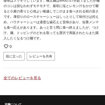
後味はスッキリしています。極太麺はMAXの17分茹でましたが麺
のコシは損なわれずモチモチで、最初に塩とレモン汁をかけて啜
ると小麦の香りと心地よい喉越しでこのまま食べきれる程の旨さ
です。薄切りのロースチャーシューはしっとりして味付けは控え
め、バラチャーシューは適度な歯応えと旨味があり、短冊メンマ
も食べ応えがあります。あっと言う間に食べ終えましたが、つけ
汁、麺、トッピングのどれを取っても贅沢で再販されたらまた購
入したくなるつけ麺です。
0
役に立った
レビューを共有
全てのレビューを見る
宅麺について