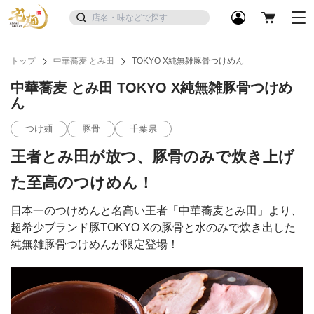
トップ
中華蕎麦 とみ田
TOKYO X純無雑豚骨つけめん
中華蕎麦 とみ田 TOKYO X純無雑豚骨つけめ
ん
つけ麺
豚骨
千葉県
王者とみ田が放つ、豚骨のみで炊き上げ
た至高のつけめん！
日本一のつけめんと名高い王者「中華蕎麦とみ田」より、
超希少ブランド豚TOKYO Xの豚骨と水のみで炊き出した
純無雑豚骨つけめんが限定登場！