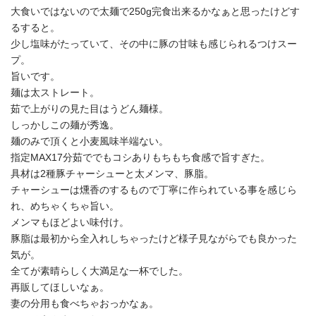
大食いではないので太麺で250g完食出来るかなぁと思ったけどす
るすると。
少し塩味がたっていて、その中に豚の甘味も感じられるつけスー
プ。
旨いです。
麺は太ストレート。
茹で上がりの見た目はうどん麺様。
しっかしこの麺が秀逸。
麺のみで頂くと小麦風味半端ない。
指定MAX17分茹ででもコシありもちもち食感で旨すぎた。
具材は2種豚チャーシューと太メンマ、豚脂。
チャーシューは燻香のするもので丁寧に作られている事を感じら
れ、めちゃくちゃ旨い。
メンマもほどよい味付け。
豚脂は最初から全入れしちゃったけど様子見ながらでも良かった
気が。
全てが素晴らしく大満足な一杯でした。
再販してほしいなぁ。
妻の分用も食べちゃおっかなぁ。