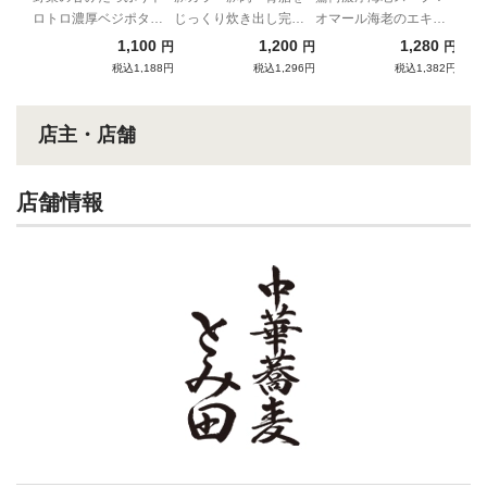
ロトロ濃厚ベジポタス
じっくり炊き出し完成
オマール海老のエキス
ープ
する一杯！
を凝縮した、いまだか
1,100
1,200
1,280
円
円
円
つてない新ラーメン！
税込1,188円
税込1,296円
税込1,382円
店主・店舗
店舗情報