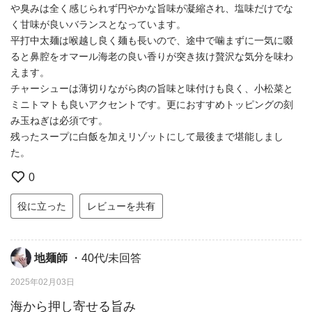
や臭みは全く感じられず円やかな旨味が凝縮され、塩味だけでな
く甘味が良いバランスとなっています。
平打中太麺は喉越し良く麺も長いので、途中で噛まずに一気に啜
ると鼻腔をオマール海老の良い香りが突き抜け贅沢な気分を味わ
えます。
チャーシューは薄切りながら肉の旨味と味付けも良く、小松菜と
ミニトマトも良いアクセントです。更におすすめトッピングの刻
み玉ねぎは必須です。
残ったスープに白飯を加えリゾットにして最後まで堪能しまし
た。
0
役に立った
レビューを共有
地麺師
・40代/未回答
2025年02月03日
海から押し寄せる旨み