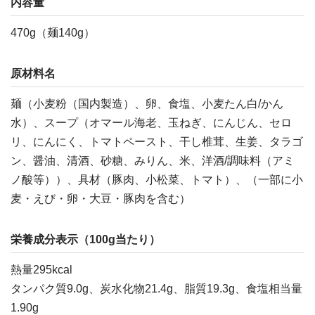
内容量
470g（麺140g）
原材料名
麺（小麦粉（国内製造）、卵、食塩、小麦たん白/かん
水）、スープ（オマール海老、玉ねぎ、にんじん、セロ
リ、にんにく、トマトペースト、干し椎茸、生姜、タラゴ
ン、醤油、清酒、砂糖、みりん、米、洋酒/調味料（アミ
ノ酸等））、具材（豚肉、小松菜、トマト）、（一部に小
麦・えび・卵・大豆・豚肉を含む）
栄養成分表示（100g当たり）
熱量295kcal
タンパク質9.0g、炭水化物21.4g、脂質19.3g、食塩相当量
1.90g