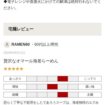
◆電子レンジや直接火にかけての解凍は絶対行わないでく
ださい。
宅麺レビュー
RAMEN60
・60代以上/男性
2026年04月11日
贅沢なオマール海老らーめん
あっさり
こってり
薄味
濃い味
細麺
太麺
恐らく丁寧な下処理をしたであろうスープは、海老独特のエグみ