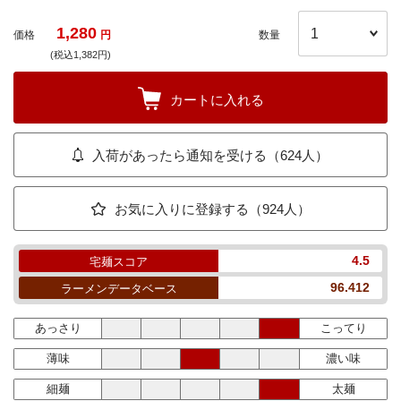
1,280
価格
円
数量
(税込1,382円)
カートに入れる
入荷があったら通知を受ける（624人）
お気に入りに登録する（924人）
4.5
宅麺スコア
96.412
ラーメンデータベース
あっさり
こってり
薄味
濃い味
細麺
太麺