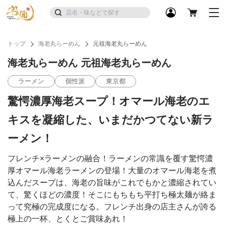
トップ
海老丸らーめん
元祖海老丸らーめん
海老丸らーめん 元祖海老丸らーめん
ラーメン
個性派
東京都
驚愕濃厚海老スープ！オマール海老のエ
キスを凝縮した、いまだかつてない新ラ
ーメン！
フレンチ×ラーメンの融合！ラーメンの常識を覆す驚愕濃
厚オマール海老ラーメンの登場！大量のオマール海老を煮
込んだスープは、海老の旨味がこれでもかと濃縮されてい
て、驚くほどの濃度！そこにもちもち平打ち極太麺が絡ま
って究極の完成度になる。フレンチ出身の店主さんが誇る
極上の一杯、とくとご賞味あれ！