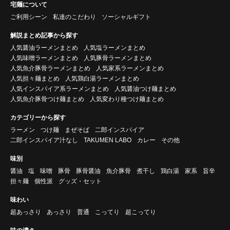
宅麺について
ご利用シーン
私達のこだわり
ソーシャルギフト
解説まとめ記事から探す
人気醤油ラーメンまとめ
人気塩ラーメンまとめ
人気味噌ラーメンまとめ
人気豚骨ラーメンまとめ
人気魚介豚骨ラーメンまとめ
人気家系ラーメンまとめ
人気担々麺まとめ
人気鶏白湯ラーメンまとめ
人気インスパイア系ラーメンまとめ
人気醤油つけ麺まとめ
人気魚介豚骨つけ麺まとめ
人気変わり種つけ麺まとめ
カテゴリーから探す
ラーメン
つけ麺
まぜそば
二郎インスパイア
二郎インスパイア汁なし
TAKUMEN LABO
カレー
その他
味別
醤油
塩
味噌
豚骨
豚骨醤油
魚介豚骨
煮干し
鶏白湯
家系
旨辛
担々麺
個性派
グッズ・セット
味わい
超あっさり
あっさり
普通
こってり
超こってり