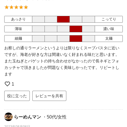
あっさり
こってり
薄味
濃い味
細麺
太麺
お察しの通りラーメンというよりは限りなくスープパスタに近い
ですが、海老が好きな方は間違いなく好まれる味だと思います。
また玉ねぎとバゲットの持ち合わせがなかったので長ネギとフォ
カッチャで頂きましたが問題なく美味しかったです。リピートし
ます
1
役に立った
レビューを共有
らーめんマン
・50代/女性
2023年08月06日