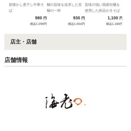
昔懐かし煮干し中華そ
鯛の旨味を追求した至
旨味の強い国産牡蠣を
ば
極の一杯
使用した絶品かきそば
980
930
1,100
円
円
円
税込1,058円
税込1,004円
税込1,188円
店主・店舗
店舗情報