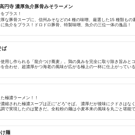
高円寺 濃厚魚介豚骨みそラーメン
介をプラス！
厚な豚骨スープに、信州みそなどの4 種の味噌、厳選した15 種類も
らに魚介をプラス！ドロドロ豚骨、特製味噌、魚介の三位一体の逸品！
そば
を使用し作られる「龍介つけ蕎麦」。鶏の臭みを完全に取り除き旨みと
ルを合わせ、超濃厚かつ海老の風味が広がる極上の一杯に仕上がってい
した極濃ラーメン！！
濃縮された極濃スープは正に“どろ”そば。 濃厚だが後味にクドさはな
化調で実現したのは驚きだ。全粒粉の麺は小麦本来の風味を丸ごと堪能
つけ麺