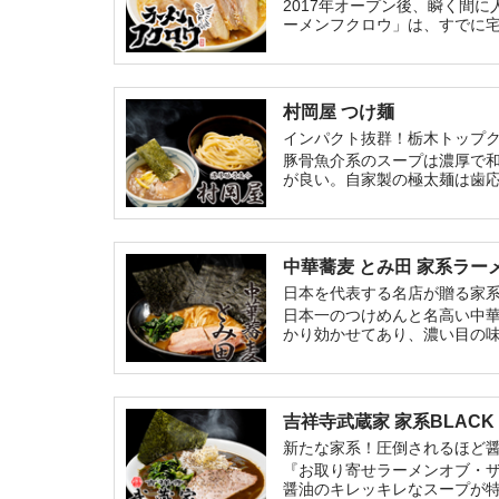
2017年オープン後、瞬く間
ーメンフクロウ」は、すでに
ラマシマシ、カラメマシマシ
村岡屋 つけ麺
インパクト抜群！栃木トップ
豚骨魚介系のスープは濃厚で
が良い。自家製の極太麺は歯
中華蕎麦 とみ田 家系ラー
日本を代表する名店が贈る家
日本一のつけめんと名高い中
かり効かせてあり、濃い目の
下さい。店主の富田 治氏が家
吉祥寺武蔵家 家系BLACK
新たな家系！圧倒されるほど
『お取り寄せラーメンオブ・ザ
醤油のキレッキレなスープが特