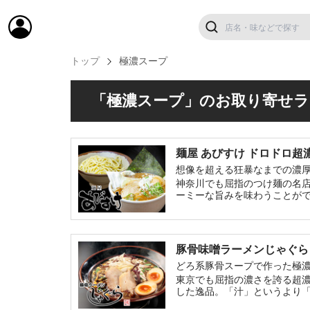
トップ
極濃スープ
「極濃スープ」のお取り寄せラ
麺屋 あびすけ ドロ
想像を超える狂暴なまでの濃
神奈川でも屈指のつけ麺の名店
ーミーな旨みを味わうことが
豚骨味噌ラーメンじゃぐら
どろ系豚骨スープで作った極
東京でも屈指の濃さを誇る超濃
した逸品。「汁」というより