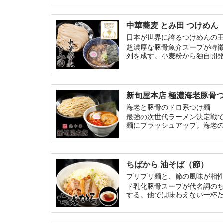
中華蕎麦 とみ田 つけめん
日本が世界に誇るつけめんの
超濃厚な豚骨魚介スープが特徴
列を成す。小麦粉から独自開
新旬屋本店 極濃海老豚骨
海老と豚骨のドロ系つけ麺
最強の次世代ラーメン決定戦
麺にブラッシュアップ。海老
ちばから 油そば（節）
プリプリ麺と、節の風味が相
ド乳化豚骨スープが代名詞の
する。他では味わえない一杯