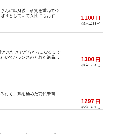
屋さんに転身後、研究を重ねて今
っぱりとしていて女性にもおすす
1100
円
(税込1,188円)
骨と水だけでどろどろになるまで
味わいでバランスのとれた絶品つ
1300
円
るが、つけ汁に麺をくぐらせると
(税込1,404円)
絡み付く。鶏を極めた前代未聞
1297
円
(税込1,401円)