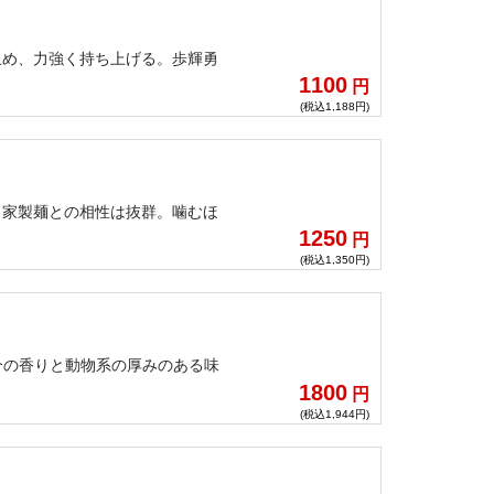
止め、力強く持ち上げる。歩輝勇
1100
円
(税込1,188円)
自家製麺との相性は抜群。噛むほ
1250
円
(税込1,350円)
介の香りと動物系の厚みのある味
1800
円
(税込1,944円)