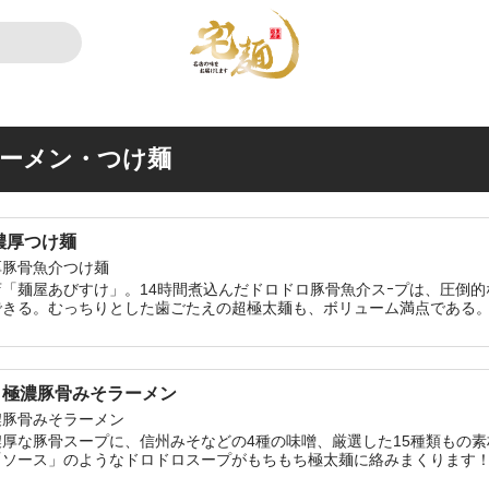
ーメン・つけ麺
ドロ超濃厚つけ麺
厚豚骨魚介つけ麺
「麺屋あびすけ」。14時間煮込んだドロドロ豚骨魚介スｰプは、圧倒
できる。むっちりとした歯ごたえの超極太麺も、ボリューム満点である
 極濃豚骨みそラーメン
濃豚骨みそラーメン
厚な豚骨スープに、信州みそなどの4種の味噌、厳選した15種類もの
「ソース」のようなドロドロスープがもちもち極太麺に絡みまくります