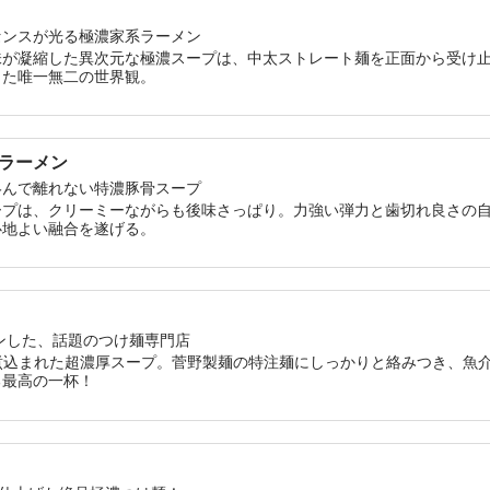
センスが光る極濃家系ラーメン
味が凝縮した異次元な極濃スープは、中太ストレート麺を正面から受け
した唯一無二の世界観。
骨ラーメン
絡んで離れない特濃豚骨スープ
ープは、クリーミーながらも後味さっぱり。力強い弾力と歯切れ良さの
心地よい融合を遂げる。
プンした、話題のつけ麺専門店
圧で煮込まれた超濃厚スープ。菅野製麺の特注麺にしっかりと絡みつき、魚
る最高の一杯！