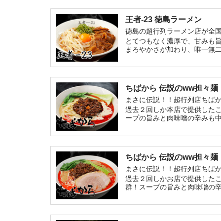
王者-23 徳島ラーメン
徳島の超行列ラーメン店が全
とてつもなく濃厚で、甘みも
まろやかさが加わり、唯一無
ちばから 伝説のww担々麺
まさに伝説！！超行列店ちば
過去２回しか本店で提供した
ープの旨みと肉味噌の辛みも
ちばから 伝説のww担々
まさに伝説！！超行列店ちば
過去２回しかお店で提供した
群！スープの旨みと肉味噌の