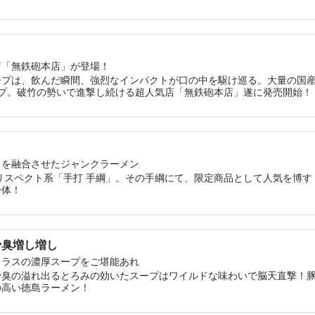
挽きブラックペッパーとの相性がよく、醤油のキレに加えてピリッとし
なる一杯だ。うまじょっぱスープと一緒に大量のライスを頬張るほど掻
店「無鉄砲本店」が登場！
ープは、飲んだ瞬間、強烈なインパクトが口の中を駆け巡る。大量の国
ープ。破竹の勢いで進撃し続ける超人気店「無鉄砲本店」遂に発売開始！
さを融合させたジャンクラーメン
リスペクト系「手打 手綱」。その手綱にて、限定商品として人気を博
一体！
骨臭増し増し
クラスの濃厚スープをご堪能あれ
骨臭の溢れ出るとろみの効いたスープはワイルドな味わいで脳天直撃！
の高い徳島ラーメン！