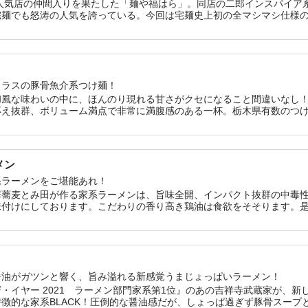
に人気店の仲間入りを果たした「麺や福はら」。同店の二郎インスパイア
宅麺でも怒涛の人気を誇っている。今回は宅麺史上初の全マシマシ仕様の
のセットとなっているため、自宅ではにんにく・野菜をマシマシに盛っ
クラスの豚骨魚介系つけ麺！
和風な味わいの中に、ほんのり現れる甘さがクセになること間違いなし
応え抜群、ボリューム満点で非常に満腹感のある一杯。栃木県有数のつ
メン
系ラーメンをご堪能あれ！
華蕎麦とみ田が作る家系ラーメンは、旨味全開、インパクト抜群の中毒
味付けにしております。こだわりの香り高き鶏油は食欲をそそります。
系ラーメンへのリスペクトを込めて贈る、本格的な濃厚豚骨醤油ラーメ
醤油がガツンと響く、旨み溢れる新感覚うまじょっぱいラーメン！
・イヤー 2021 ラーメン部門家系第1位』のあの吉祥寺武蔵家が、新
徴的な家系BLACK！圧倒的な醤油感だが、しょっぱ過ぎず豚骨スープ