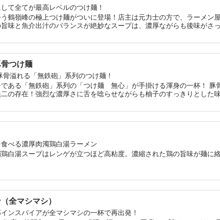
にして全てが最高レベルのつけ麺！
争う鶴嶺峰の極上つけ麺がついに登場！店主は元力士の方で、ラーメン
の旨味と魚介出汁のバランスが絶妙なスープは、濃厚ながらも後味がさ
てを最高レベルまで引き上げた伝説のつけ麺、ご賞味あれ！
豚骨つけ麺
豚骨溢れる「無鉄砲」系列のつけ麺！
シである「無鉄砲」系列の「つけ麺 無心」が手掛ける渾身の一杯！ 豚
無二の存在！強烈な濃厚さに舌を唸らせながらも柚子のすっきりとした
はモチモチとした食感が食欲をそそり、麺だけでも小麦の香りを楽しめ
の強烈なパンチが炸裂するほど変貌する！
を食べる濃厚肉濁鶏白湯ラーメン
濁鶏白湯スープはレンゲが立つほど高粘度。濃縮された鶏の旨味が麺に
ン（全マシマシ）
郎インスパイアが全マシマシの一杯で再出発！