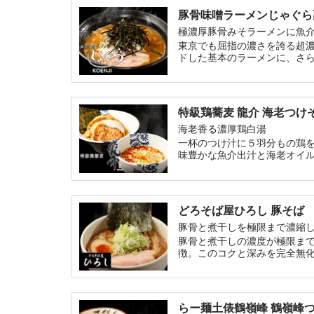
豚骨味噌ラーメンじゃぐら
極濃厚豚骨みそラーメンに魚
東京でも屈指の濃さを誇る超濃
ドした基本のラーメンに、さ
特級鶏蕎麦 龍介 海老つけ
海老香る濃厚鶏白湯
一杯のつけ汁に５羽分もの鶏
味豊かな魚介出汁と海老オイ
どろそば屋ひろし 豚そば
豚骨と煮干しを極限まで濃縮
豚骨と煮干しの濃度が極限まで
徴。このコクと深みを完全無
スープも完飲してほしい。
らー麺土俵鶴嶺峰 鶴嶺峰