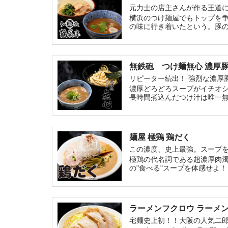
元力士の店主さんが作る王道
横浜のつけ麺屋でもトップを
の味に行き着いたという。豚
め。あえて王道に挑戦し、全
無鉄砲 つけ麺無心 濃厚
リピーター続出！ 強烈な濃厚
濃厚どろどろスープがイチオ
長時間煮込んだつけ汁は唯一
け汁となっている！超極太麺
麺に絡み合う濃厚どろつけ汁
麺屋 極鶏 鶏だく
この濃度、史上最強。スープ
極鶏の代名詞である超濃厚肉
の"食べる"スープを体感せよ！
ラーメンフクロウ ラーメ
宅麺史上初！！大阪の人気二