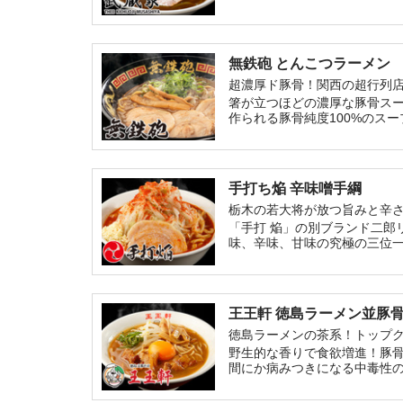
っぱい」の一言に尽きる。粗
く、間違いなくご飯が欲しく
無鉄砲 とんこつラーメン
超濃厚ド豚骨！関西の超行列
箸が立つほどの濃厚な豚骨ス
作られる豚骨純度100%のス
手打ち焔 辛味噌手綱
栃木の若大将が放つ旨みと辛
「手打 焔」の別ブランド二郎
味、辛味、甘味の究極の三位
王王軒 徳島ラーメン並豚
徳島ラーメンの茶系！トップ
野生的な香りで食欲増進！豚
間にか病みつきになる中毒性