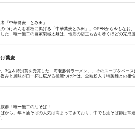
王者「中華蕎麦 とみ田」
のつけめんを看板に掲げる「中華蕎麦とみ田」。OPENから今もなお
発した、唯一無二の自家製極太麺は、他店の店主も舌を巻くほどの完成
つけ蕎麦
で、3位＆特別賞を受賞した「海老豚骨ラーメン」。そのスープをベース
の旨みと風味が口一杯に広がる極濃つけ汁は、全粒粉入り特製麺との相
性抜群！唯一無二の油そば！
ちばから。年々油そばの人気は高まってきており、中でも油そば節は常
だ。