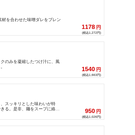
の素材を合わせた味噌ダレをブレン
1178
円
(税込1,272円)
コクのみを凝縮したつけ汁に、風
る。
1540
円
(税込1,663円)
く、スッキリとした味わいが特
できる。是非、麺をスープに絡め
950
円
(税込1,026円)