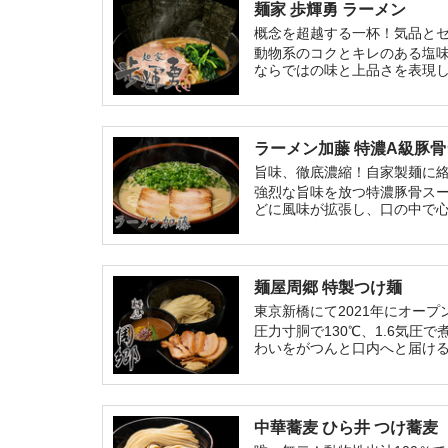
麺家 歩輝勇 ラーメン
概念を超越する一杯！気品と
動物系のコクとキレのある塩
ならではの味と上品さを表現
ラーメン加藤 特濃A級豚
旨味、徹底濃縮！自家製麺に
強烈な旨味を放つ特濃豚骨ス
どに風味が拡張し、口の中で
麺屋周郷 特製つけ麺
東京新橋にて2021年にオー
圧力寸胴で130℃、1.6気
わいをがつんと口内へと届け
中華蕎麦 ひら井 つけ蕎麦