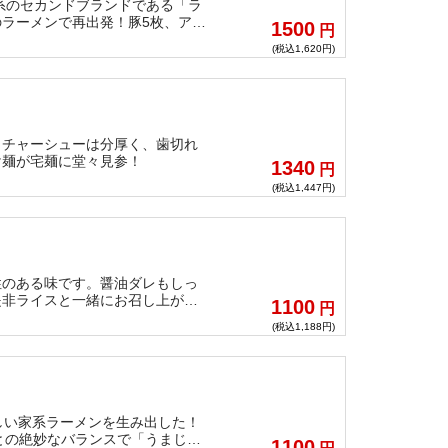
系のセカンドブランドである「ラ
ラーメンで再出発！豚5枚、アブ
1500
円
て、豪快に楽しんで頂きたい！！
(税込1,620円)
！チャーシューは分厚く、歯切れ
け麺が宅麺に堂々見参！
1340
円
(税込1,447円)
性のある味です。醤油ダレもしっ
是非ライスと一緒にお召し上がり
1100
円
ンをお楽しみ下さい。
(税込1,188円)
しい家系ラーメンを生み出した！
との絶妙なバランスで「うまじょ
1100