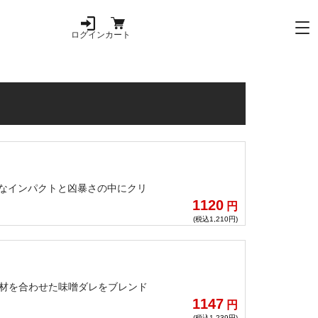
ログイン
カート
的なインパクトと凶暴さの中にクリ
。
1120
円
(税込1,210円)
素材を合わせた味噌ダレをブレンド
！
1147
円
(税込1,239円)