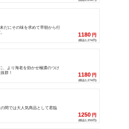
、未だにその味を求めて早朝から行
度。
1180
円
(税込1,274円)
に、より海老を効かせ極濃のつけ
性抜群！
1180
円
(税込1,274円)
連の間では大人気商品として君臨
1250
円
(税込1,350円)