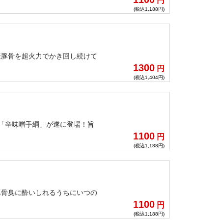
円
たアクセントが食べ飽きることな
(税込1,188円)
き込んで食していただきたい！！
産豚骨を超火力でかき回し続けて
1300
円
(税込1,404円)
す「辛味噌手綱」が遂に登場！旨
1100
円
(税込1,188円)
豚骨臭に酔いしれるうちにいつの
1100
円
(税込1,188円)