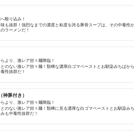
国へ殴り込み！
旨味も抜群！強烈なまでの濃度と粘度を誇る豚骨スープは、その中毒性
二のラーメンだ！
からより、激レア担々麺降臨！
ことのない激レア担々麺！類稀な濃厚白ゴマペーストとお馴染みちばか
中毒性抜群だ！
麺（神豚付き）
からより、激レア担々麺降臨！
ことのない激レア担々麺！類稀に見る濃厚な白ゴマペーストとお馴染み
辛みも中毒性抜群だ！