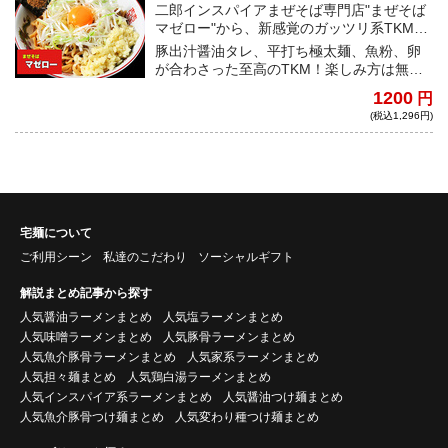
二郎インスパイアまぜそば専門店"まぜそば
マゼロー"から、新感覚のガッツリ系TKMが
登場！！！
豚出汁醤油タレ、平打ち極太麺、魚粉、卵
が合わさった至高のTKM！楽しみ方は無限
大、自由自在なカスタマイズで自分好みの
1200
円
一杯を！
(税込1,296円)
宅麺について
ご利用シーン
私達のこだわり
ソーシャルギフト
解説まとめ記事から探す
人気醤油ラーメンまとめ
人気塩ラーメンまとめ
人気味噌ラーメンまとめ
人気豚骨ラーメンまとめ
人気魚介豚骨ラーメンまとめ
人気家系ラーメンまとめ
人気担々麺まとめ
人気鶏白湯ラーメンまとめ
人気インスパイア系ラーメンまとめ
人気醤油つけ麺まとめ
人気魚介豚骨つけ麺まとめ
人気変わり種つけ麺まとめ