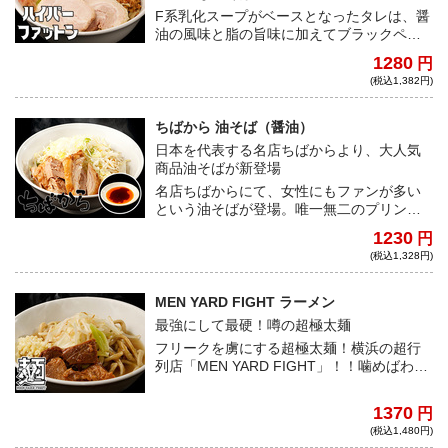
F系乳化スープがベースとなったタレは、醤
油の風味と脂の旨味に加えてブラックペッ
パーのキレが炸裂。極太麺の力強い弾力と
1280
円
小麦の香りを直に感じられるF系汁なしが宅
(税込1,382円)
麺に登場！
ちばから 油そば（醤油）
日本を代表する名店ちばからより、大人気
商品油そばが新登場
名店ちばからにて、女性にもファンが多い
という油そばが登場。唯一無二のプリンプ
リンな弾力を誇る自家製麺をダイレクトに
1230
円
味わえる逸品は、らーめんと並ぶ看板商品
(税込1,328円)
だ！
MEN YARD FIGHT ラーメン
最強にして最硬！噂の超極太麺
フリークを虜にする超極太麺！横浜の超行
列店「MEN YARD FIGHT」！！噛めばわか
るこの歯ごたえ！類をみない超硬派なラー
メンをご堪能あれ！
1370
円
(税込1,480円)