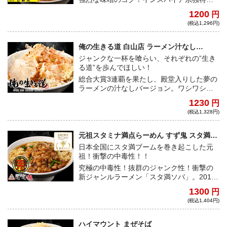
ワシワシ麺と大盛のヤサイが相性抜群なジ
1200
円
ャンク系味噌ラーメン！
(税込1,296円)
俺の生きる道 白山店 ラーメン汁なし
ver（味付き脂付き）
ジャンクな一杯を喰らい、それぞれの”生き
る道”を歩んでほしい！
総合大賞3連覇を果たし、殿堂入りした夢の
ラーメンの汁なしバージョン。ワシワシと
した極太麺をダイレクトに味わえる汁なし
1230
円
を豪快に食べ、それぞれの”生きる道”を歩ん
(税込1,328円)
でほしい！
元祖スタミナ満点らーめん すず鬼 スタ満ソ
バ
日本全国にスタ満ブームを巻き起こした元
祖！衝撃の中毒性！！
究極の中毒性！抜群のジャンク性！衝撃の
新ジャンルラーメン「スタ満ソバ」。2019
年にオープンし、大ブレイクを果たした同
1300
円
店。今では各地に「すず鬼インスパイア
(税込1,404円)
系」が出現し、「スタ満」の名は一気に全
国区へ。スープのパンチ力、麺の凶暴性、
具材の量、全てが規格外！！
ハイマウント まぜそば