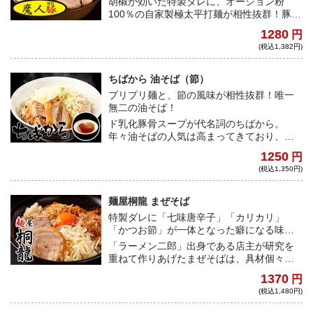
胡椒が効いた特製ダレに、オーション粉
100％の自家製極太平打麺が相性抜群！豚と
オーションの旨みをダイレクトに堪能でき
1280
円
る。さらに茹でた野菜と生玉子をトッピン
(税込1,382円)
グすると、中毒性が高いジャンクな味わ
い！豪快に混ぜて食べてほしい！
ちばから 油そば（節）
プリプリ麺と、節の風味が相性抜群！唯一
無二の油そば！
ド乳化豚骨スープが代名詞のちばから。
年々油そばの人気は高まってきており、中
でも油そば節は常連の間では大人気商品と
1250
円
して君臨する。他では味わえない一杯だ。
(税込1,350円)
麺屋桐龍 まぜそば
特製ダレに「七味唐辛子」「カリカリ」
「かつお節」が一体となった癖になる味わ
い！
「ラーメン二郎」出身である店主が研究を
重ねて作りあげたまぜそばは、具材個々の
美味しさを追求しながら、絶妙なバランス
1370
円
で旨みのピークを引き出す！ 特製ダレに、
(税込1,480円)
独自配合の特注「七味唐辛子」、旨味とコ
クのアクセントとなる「カリカリ」、食欲