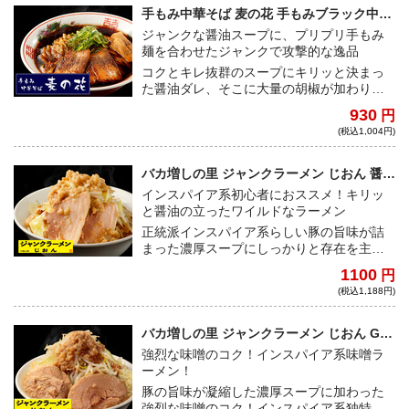
をそそる「かつお節」が一体となった癖に
手もみ中華そば 麦の花 手もみブラック中華
なる味わい！
そば
ジャンクな醤油スープに、プリプリ手もみ
麺を合わせたジャンクで攻撃的な逸品
コクとキレ抜群のスープにキリッと決まっ
た醤油ダレ、そこに大量の胡椒が加わり中
毒性の強い一杯に。プリプリモチモチの手
930
円
もみ麺との相性もバッチリ！
(税込1,004円)
バカ増しの里 ジャンクラーメン じおん 醤油
ラーメン
インスパイア系初心者におススメ！キリッ
と醤油の立ったワイルドなラーメン
正統派インスパイア系らしい豚の旨味が詰
まった濃厚スープにしっかりと存在を主張
する醤油のコク。その味わいは塩味だけが
1100
円
強いものではなく、ワイルドながらも絶妙
(税込1,188円)
なバランスの取れたスープに仕上がってい
る。もちろん、インスパイア系特有のワシ
ワシの麺との相性もバッチリだ。刻みニン
バカ増しの里 ジャンクラーメン じおん Gの
ニクトッピングは必須で、インスパイア系
みそ
強烈な味噌のコク！インスパイア系味噌ラ
初心者にも是非オススメしたいわかりやす
ーメン！
いインスパイアラーメンだ！！
豚の旨味が凝縮した濃厚スープに加わった
強烈な味噌のコク！インスパイア系独特の