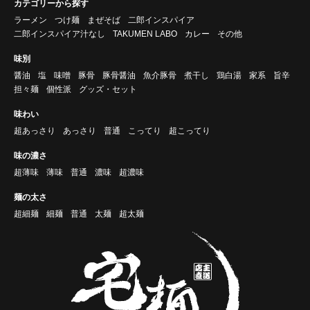
カテゴリーから探す
ラーメン
つけ麺
まぜそば
二郎インスパイア
二郎インスパイア汁なし
TAKUMEN LABO
カレー
その他
味別
醤油
塩
味噌
豚骨
豚骨醤油
魚介豚骨
煮干し
鶏白湯
家系
旨辛
担々麺
個性派
グッズ・セット
味わい
超あっさり
あっさり
普通
こってり
超こってり
味の濃さ
超薄味
薄味
普通
濃味
超濃味
麺の太さ
超細麺
細麺
普通
太麺
超太麺