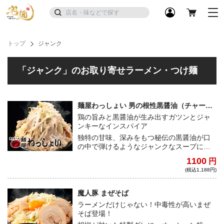
トップ
ジャンク
「ジャンク」のお取り寄せラーメン・つけ麺
麺屋わっしょい 男の根性黒醤油（チャーシ
ュー付き）
鶏の旨みと黒醤油が生み出すガツンとジャ
ンキーなインスパイア
独特の甘味、深みをもつ秘伝の黒醤油が口
の中で弾けるようなジャンクなスープに、
もちもちの食べごたえのある太麺を。今回
1100
円
は豚バラ肉と宅麺限定のチャーシューを特
(税込1,188円)
別にご用意。炒め野菜とニンニクをたっぷ
りと乗せてどうぞ。
魔人豚 まぜそば
ラーメンだけじゃない！中毒性が高いまぜ
そば登場！