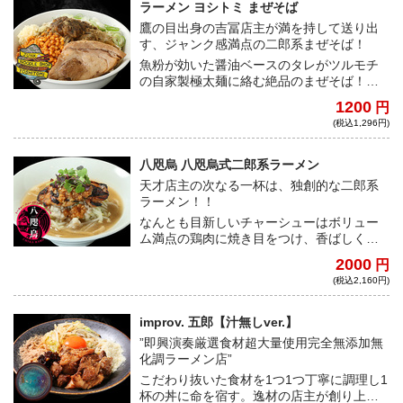
ラーメン ヨシトミ まぜそば
鷹の目出身の吉冨店主が満を持して送り出
す、ジャンク感満点の二郎系まぜそば！
魚粉が効いた醤油ベースのタレがツルモチ
の自家製極太麺に絡む絶品のまぜそば！ト
レードマークのカラアゲも同梱する完全仕
1200
円
様の一杯をご自宅で！
(税込1,296円)
八咫烏 八咫烏式二郎系ラーメン
天才店主の次なる一杯は、独創的な二郎系
ラーメン！！
なんとも目新しいチャーシューはボリュー
ム満点の鶏肉に焼き目をつけ、香ばしく仕
上げている。パンチがありながら優しく自
2000
円
然な甘みが特徴のスープに、二郎系らしい
(税込2,160円)
太麺の組み合わせは居山店主だから生み出
せるオリジナルな一杯だ！
improv. 五郎【汁無しver.】
”即興演奏厳選食材超大量使用完全無添加無
化調ラーメン店”
こだわり抜いた食材を1つ1つ丁寧に調理し1
杯の丼に命を宿す。逸材の店主が創り上げ