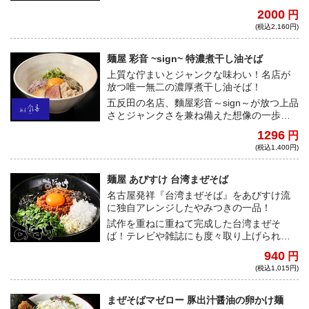
る、新時代の完全無添加無化調汁無しラー
2000
円
メンをご自宅で是非！
(税込2,160円)
麺屋 彩音 ~sign~ 特濃煮干し油そば
上質な佇まいとジャンクな味わい！名店が
放つ唯一無二の濃厚煮干し油そば！
五反田の名店、麵屋彩音～sign～が放つ上品
さとジャンクさを兼ね備えた想像の一歩先
を行く絶品油そば！一度食べたら止まらな
1296
円
い、中毒性抜群の一杯をお届け！！
(税込1,400円)
麺屋 あびすけ 台湾まぜそば
名古屋発祥『台湾まぜそば』をあびすけ流
に独自アレンジしたやみつきの一品！
試作を重ねに重ねて完成した台湾まぜそ
ば！テレビや雑誌にも度々取り上げられて
いる今ではあびすけを代表するメニュー！
940
円
(税込1,015円)
まぜそばマゼロー 豚出汁醤油の卵かけ麺