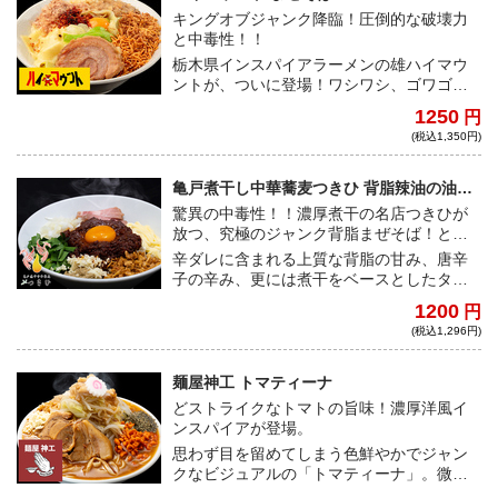
キングオブジャンク降臨！圧倒的な破壊力
と中毒性！！
栃木県インスパイアラーメンの雄ハイマウ
ントが、ついに登場！ワシワシ、ゴワゴワ
の極太麺に、常識を覆す大迫力の豚。 全て
1250
円
が規格外、全てが迫力満点の、中毒必須の
(税込1,350円)
まぜそば。二郎系インスパイア最高峰の商
品を、とくとご堪能あれ！
亀戸煮干し中華蕎麦つきひ 背脂辣油の油そ
ば
驚異の中毒性！！濃厚煮干の名店つきひが
放つ、究極のジャンク背脂まぜそば！とに
かく、クセになる味わい！
辛ダレに含まれる上質な背脂の甘み、唐辛
子の辛み、更には煮干をベースとしたタレ
の旨味が三位一体となり、壮絶な中毒性を
1200
円
兼ね添えたジャンクまぜそばとして完成さ
(税込1,296円)
れている！ニンニク、マヨネーズなど、
様々なトッピングで自分好みにカスタマイ
ズすれば、病みつきになること間違い無
麺屋神工 トマティーナ
し！特にニラトッピングは必須！！
どストライクなトマトの旨味！濃厚洋風イ
ンスパイアが登場。
思わず目を留めてしまう色鮮やかでジャン
クなビジュアルの「トマティーナ」。微乳
化豚骨スープに甘みの強いトマトを大胆に