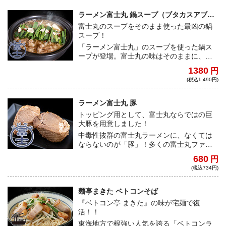
ラーメン富士丸 鍋スープ（ブタカスアブラ
付き）
富士丸のスープをそのまま使った最凶の鍋
スープ！
「ラーメン富士丸」のスープを使った鍋ス
ープが登場。富士丸の味はそのままに、ス
ープ／アブラ／タレの割合を変えて鍋に最
1380
円
適化しました。（※本商品は鍋スープで
(税込1,490円)
す。麺やチャーシューはついていませ
ん。）
ラーメン富士丸 豚
トッピング用として、富士丸ならではの巨
大豚を用意しました！
中毒性抜群の富士丸ラーメンに、なくては
ならないのが「豚」！多くの富士丸ファン
からの要望に応える形で新登場！
680
円
(税込734円)
麺亭まきた ベトコンそば
『ベトコン亭 まきた』の味が宅麺で復
活！！
東海地方で根強い人気を誇る「ベトコンラ