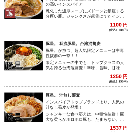
の高いインスパイア
乳化した濃厚スープにズドーンと鎮座する
分厚い豚。ジャンクさが露骨にでたインス
パイアラーメンは中毒性抜群！クタクタに
1100
円
茹でたヤサイと味付き脂は相性抜群だ！
(税込1,188円)
豚星。 我流豚星。台湾混蕎麦
豚星。が放つ、超人気限定メニューは中毒
性抜群の一撃！！
限定メニューの中でも、トップクラスの人
気を誇る台湾混蕎麦！辛味、旨味、甘味が
渾然一体となり、ワシワシ麺のパンチ力も
1250
円
相まって、アトラクションさながらの楽し
(税込1,350円)
さを堪能できる。
豚星。 汁無し蕎麦
インスパイアトップブランドより、人気の
汁なし蕎麦が登場！
ジャンキーな食べ応えは、中毒性抜群！巨
大な柔らかホロホロ豚も、たまらない。た
っぷり茹で野菜、刻みニンニクは必須、お
1537
円
好みでマヨネーズを加えてガッツリ食らい