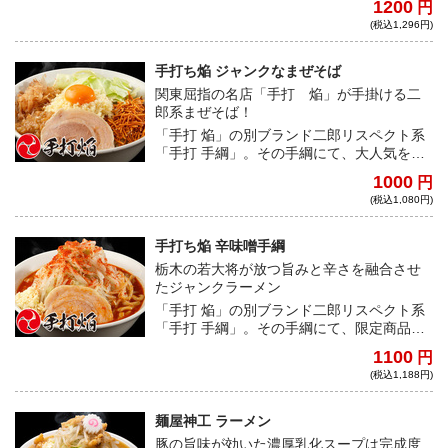
1200
円
合わせたことで濃度と旨味がさらに上昇。
(税込1,296円)
おなじみ刻みニンニクとも相性抜群で食欲
はマシマシ。思えばトマトとニンニクはイ
タリアンの鉄板コンビ！インスパイア界に
手打ち焔 ジャンクなまぜそば
新たな風を吹き込む「トマティーナ」、こ
関東屈指の名店「手打 焔」が手掛ける二
れは久々に革命の予感！
郎系まぜそば！
「手打 焔」の別ブランド二郎リスペクト系
「手打 手綱」。その手綱にて、大人気を誇
るメニュー「ジャンクなまぜそば」が遂に
1000
円
登場！ ワシワシとした食感の自家製極太麺
(税込1,080円)
は、通常よりも長めの仕上がりとなってい
る。ビシッと決まったカエシと微乳化スー
プ、更には良質な甘みをまとった背脂とよ
手打ち焔 辛味噌手綱
く絡み、 ずしりとした重さを箸に感じる逸
栃木の若大将が放つ旨みと辛さを融合させ
品だ。インパクト、中毒性に加えて、焔な
たジャンクラーメン
らではの絶妙なバランスを織りなすまぜそ
「手打 焔」の別ブランド二郎リスペクト系
ばは、大胆さと繊細さを兼ね添えた究極の
「手打 手綱」。その手綱にて、限定商品と
一杯だ。
して人気を博す「辛味噌手綱」が遂に登
1100
円
場！旨味、辛味、甘味の究極の三位一体！
(税込1,188円)
麺屋神工 ラーメン
豚の旨味が効いた濃厚乳化スープは完成度