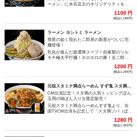
ーメン」に水谷店主のオリジナリティを加
えた新感覚の一杯！岐阜の地鶏「奥美濃古
1100
円
地鶏」を使用した清湯スープに唐辛子の刺
(税込1,188円)
激を加え、ニンニクが効いた塩タレで仕上
げる、パンチのある一杯をお楽しみいただ
きたい！
ラーメン ヨシトミ ラーメン
彗星の如く現れた二郎系の新星がついに宅
麺登場！
乳化が進んだ超濃厚スープ！自家製のツル
モチ極太平打麺！ホロホロの豚！全二郎系
ファンの心を掴んでは離さない至高の一杯
1200
円
をご堪能あれ！
(税込1,296円)
元祖スタミナ満点らーめん すず鬼 スタ満ソ
バ（ぽん玉用味ぽん入り）
CM出演記念！スタ満の人気トッピングぽん
玉用の味ぽん入りを限定販売！
元祖スタミナ満点らーめんすず鬼より、全
国TVCM出演を記念して「スタ満ソバ（ぽん
玉用味ぽん入り）」を数量限定で販売！
1280
円
(税込1,382円)