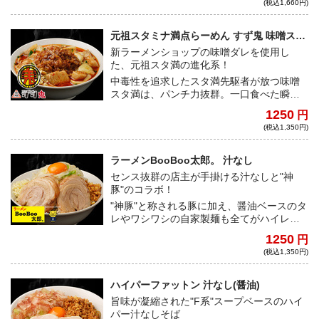
(税込1,660円)
ついてもらいたい。
元祖スタミナ満点らーめん すず鬼 味噌スタ
満(ピリ辛スタミナアブラ付き)
新ラーメンショップの味噌ダレを使用し
た、元祖スタ満の進化系！
中毒性を追求したスタ満先駆者が放つ味噌
スタ満は、パンチ力抜群。一口食べた瞬間
に受けるインパクトは段違いで、脳天を直
1250
円
撃する。ニンニク、ライス、生卵との相性
(税込1,350円)
は言わずもがなだ。
ラーメンBooBoo太郎。 汁なし
センス抜群の店主が手掛ける汁なしと"神
豚"のコラボ！
"神豚"と称される豚に加え、醤油ベースのタ
レやワシワシの自家製麺も全てがハイレベ
ルな一杯。お好みで卵黄、粉チーズ、キム
1250
円
チをトッピングして、よりジャンクに堪能
(税込1,350円)
してほしい。
ハイパーファットン 汁なし(醤油)
旨味が凝縮された"F系"スープベースのハイ
パー汁なしそば